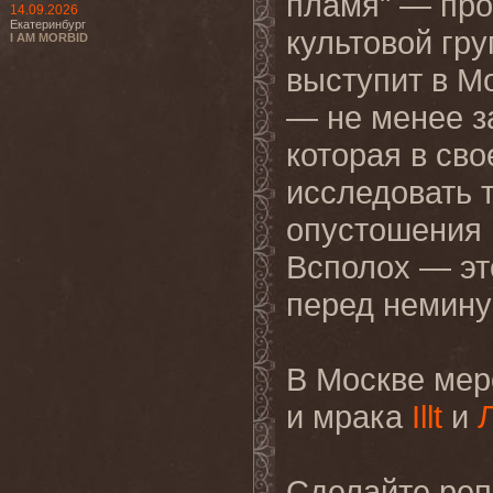
пламя" — про
14.09.2026
Екатеринбург
культовой гру
I AM MORBID
выступит в М
— не менее з
которая в св
исследовать 
опустошения 
Всполох — эт
перед немину
В Москве мер
и мрака
Illt
и
Сделайте реп