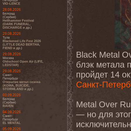
Петербург
VIO-LENCE
28.08.2026
Белград
(Сербия)
Hellhammer Festival
(DARK FUNERAL,
DISCHARGE и др.)
29.08.2026
Тула
Blackened Life Fest 2026
(LITTLE DEAD BERTHA,
FIEND и др.)
Black Metal 
29.08.2026
Москва
Oldschool Open Air (LIFE,
блэк метала 
LEDSTAR)
29.08.2026
пройдет 14 о
Санкт-
Петербург
Санкт-Петерб
Открытие метал сезона
(KOMA, BUICIDE,
STORMLAND и др.)
03.09.2026
Белград
Metal Over Ru
(Сербия)
RAVEN
— но для это
04.09.2026
Санкт-
Петербург
исключительно
EL MENTAL
05.09.2026