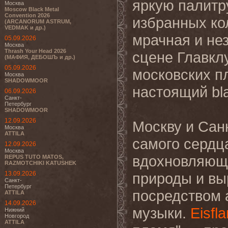
яркую палитр
Москва
Moscow Black Metal
Convention 2026
избранных ко
(ARCANORUM ASTRUM,
VEDMAK и др.)
мрачная и не
05.09.2026
Москва
Thrash Your Head 2026
сцене Главкл
(МАФИЯ, ДЕБОШЪ и др.)
05.09.2026
московских п
Москва
SHADOWMOOR
настоящий bla
06.09.2026
Санкт-
Петербург
SHADOWMOOR
12.09.2026
Москву и Сан
Москва
ATTILA
самого сердца
12.09.2026
Москва
вдохновляюще
REPUS TUTO MATOS,
RAZMOTCHIKI KATUSHEK
13.09.2026
природы и вы
Санкт-
Петербург
посредством 
ATTILA
14.09.2026
музыки.
Eisf
Нижний
Новгород
ATTILA