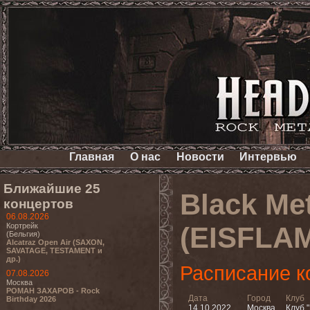
Главная
О нас
Новости
Интервью
Ближайшие 25
Black Me
концертов
06.08.2026
Кортрейк
(EISFLA
(Бельгия)
Alcatraz Open Air (SAXON,
SAVATAGE, TESTAMENT и
др.)
Расписание к
07.08.2026
Москва
РОМАН ЗАХАРОВ - Rock
Дата
Город
Клуб
Birthday 2026
14.10.2022
Москва
Клуб "