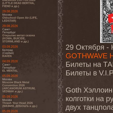
Blackened Life Fest 2026
(LITTLE DEAD BERTHA,
FIEND и др.)
29.08.2026
Москва
Oldschool Open Air (LIFE,
LEDSTAR)
29.08.2026
Санкт-
Петербург
Открытие метал сезона
(KOMA, BUICIDE,
STORMLAND и др.)
29 Октября - 
03.09.2026
Белград
(Сербия)
GOTHWAVE 
RAVEN
04.09.2026
Билеты на Т
Санкт-
Петербург
Билеты в V.I.
EL MENTAL
05.09.2026
Москва
Moscow Black Metal
Convention 2026
Goth Хэллоин,
(ARCANORUM ASTRUM,
VEDMAK и др.)
колготки на р
05.09.2026
Москва
Thrash Your Head 2026
двух танцпол
(МАФИЯ, ДЕБОШЪ и др.)
05.09.2026