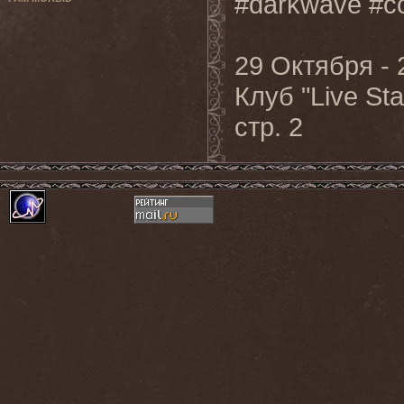
#darkwave #c
29 Октября - 
Клуб "Live St
стр. 2