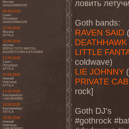
ловить летуч
Москва
SHADOWMOOR
06.09.2026
Санкт-
Петербург
Goth bands:
SHADOWMOOR
12.09.2026
RAVEN SAID
(
Москва
ATTILA
DEATHHAWK
12.09.2026
Москва
REPUS TUTO MATOS,
LITTLE FANT
RAZMOTCHIKI KATUSHEK
13.09.2026
coldwave)
Санкт-
Петербург
ATTILA
LIE JOHNNY
(
14.09.2026
Нижний
PRIVATE CAB
Новгород
ATTILA
rock]
14.09.2026
Екатеринбург
I AM MORBID
16.09.2026
Goth DJ's
Екатеринбург
ATTILA
16.09.2026
#gothrock #ba
Нижний
Новгород
I AM MORBID