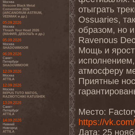
Москва
Moscow Black Metal
отыграть трек
Convention 2026
(ARCANORUM ASTRUM,
VEDMAK и др.)
Ossuaries, та
05.09.2026
Москва
образом, но 
Thrash Your Head 2026
(МАФИЯ, ДЕБОШЪ и др.)
Ravenous Dec
05.09.2026
Москва
Мощь и ярость
SHADOWMOOR
06.09.2026
исполнением,
Санкт-
Петербург
SHADOWMOOR
атмосферу ме
12.09.2026
Москва
Приятные нос
ATTILA
12.09.2026
гарантирован
Москва
REPUS TUTO MATOS,
RAZMOTCHIKI KATUSHEK
13.09.2026
Санкт-
Место: Factor
Петербург
ATTILA
https://vk.com
14.09.2026
Нижний
Новгород
Дата: 25 нояб
ATTILA