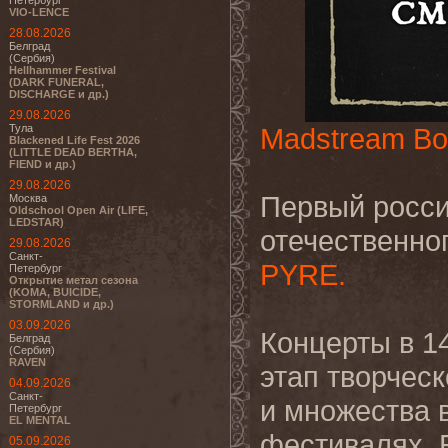
Петербург
VIO-LENCE
28.08.2026
Белград
(Сербия)
Hellhammer Festival
(DARK FUNERAL,
DISCHARGE и др.)
29.08.2026
Тула
Madstream Bo
Blackened Life Fest 2026
(LITTLE DEAD BERTHA,
FIEND и др.)
29.08.2026
Первый росси
Москва
Oldschool Open Air (LIFE,
LEDSTAR)
отечественног
29.08.2026
Санкт-
PYRE.
Петербург
Открытие метал сезона
(KOMA, BUICIDE,
STORMLAND и др.)
03.09.2026
Концерты в 1
Белград
(Сербия)
RAVEN
этап творческ
04.09.2026
Санкт-
и множества 
Петербург
EL MENTAL
фестивалях.
Б
05.09.2026