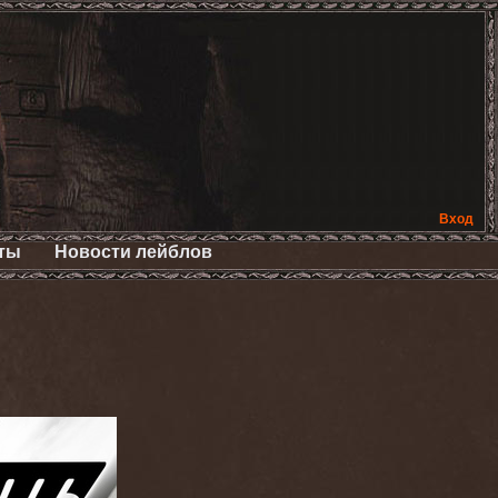
Вход
ты
Новости лейблов