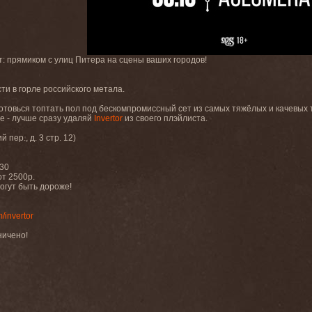
: прямиком с улиц Питера на сцены ваших городов!
ти в горле российского метала.
готовься топтать пол под бескомпромиссный сет из самых тяжёлых и качевых 
е - лучше сразу удаляй
Invertor
из своего плэйлиста.
 пер., д. 3 стр. 12)
:30
от 2500р.
огут быть дороже!
invertor
ничено!