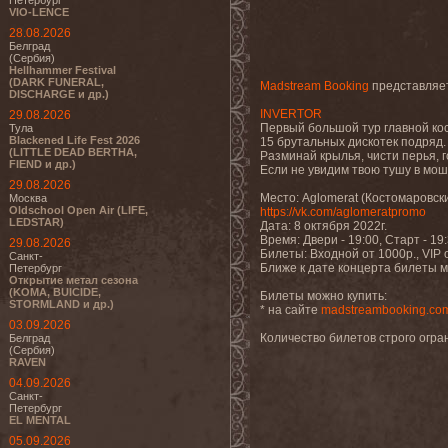
Петербург
VIO-LENCE
28.08.2026
Белград
(Сербия)
Hellhammer Festival
(DARK FUNERAL,
Madstream Booking
представляет
DISCHARGE и др.)
INVERTOR
29.08.2026
Первый большой тур главной кос
Тула
Blackened Life Fest 2026
15 брутальных дискотек подряд.
(LITTLE DEAD BERTHA,
Разминай крылья, чисти перья, 
FIEND и др.)
Если не увидим твою тушу в мош
29.08.2026
Место: Aglomerat (Костомаровский
Москва
Oldschool Open Air (LIFE,
https://vk.com/aglomeratpromo
LEDSTAR)
Дата: 8 октября 2022г.
Время: Двери - 19:00, Старт - 19
29.08.2026
Билеты: Входной от 1000р., VIP 
Санкт-
Ближе к дате концерта билеты м
Петербург
Открытие метал сезона
(KOMA, BUICIDE,
Билеты можно купить:
STORMLAND и др.)
* на сайте
madstreambooking.com/
03.09.2026
Количество билетов строго огра
Белград
(Сербия)
RAVEN
04.09.2026
Санкт-
Петербург
EL MENTAL
05.09.2026