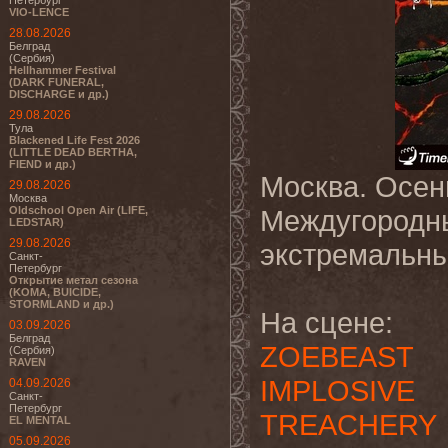
Петербург
VIO-LENCE
28.08.2026
Белград
(Сербия)
Hellhammer Festival
(DARK FUNERAL,
DISCHARGE и др.)
29.08.2026
Тула
Blackened Life Fest 2026
(LITTLE DEAD BERTHA,
FIEND и др.)
Москва. Осень
29.08.2026
Москва
Oldschool Open Air (LIFE,
Междугородны
LEDSTAR)
29.08.2026
экстремальны
Санкт-
Петербург
Открытие метал сезона
(KOMA, BUICIDE,
STORMLAND и др.)
На сцене:
03.09.2026
Белград
ZOEBEAST
(Сербия)
RAVEN
IMPLOSIVE
04.09.2026
Санкт-
Петербург
TREACHERY
EL MENTAL
05.09.2026