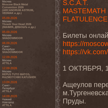
S.C.A.T.
Москва
Moscow Black Metal
Convention 2026
MASTEMATH
(ARCANORUM ASTRUM,
VEDMAK и др.)
FLATULENCE
05.09.2026
Москва
Thrash Your Head 2026
(МАФИЯ, ДЕБОШЪ и др.)
05.09.2026
Билеты онлай
Москва
SHADOWMOOR
https://mosco
06.09.2026
Санкт-
Петербург
https://vk.co
SHADOWMOOR
12.09.2026
Москва
ATTILA
1 ОКТЯБРЯ, 
12.09.2026
Москва
REPUS TUTO MATOS,
RAZMOTCHIKI KATUSHEK
13.09.2026
Ащеулов пере
Санкт-
Петербург
м.Тургеневск
ATTILA
14.09.2026
Пруды.
Нижний
Новгород
ATTILA