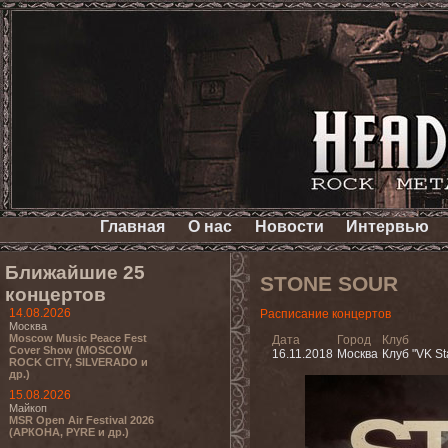
Главная
О нас
Новости
Интервью
Ближайшие 25
STONE SOUR
концертов
14.08.2026
Расписание концертов
Москва
Moscow Music Peace Fest
Дата
Город
Клуб
Cover Show (MOSCOW
16.11.2018
Москва
Клуб "VK St
ROCK CITY, SILVERADO и
др.)
15.08.2026
Майкоп
MSR Open Air Festival 2026
(АРКОНА, PYRE и др.)