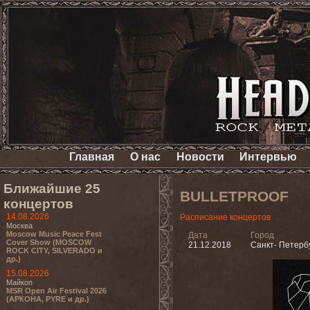
Главная
О нас
Новости
Интервью
Ближайшие 25
BULLETPROOF
концертов
14.08.2026
Расписание концертов
Москва
Moscow Music Peace Fest
Дата
Город
Cover Show (MOSCOW
21.12.2018
Санкт- Петерб
ROCK CITY, SILVERADO и
др.)
15.08.2026
Майкоп
MSR Open Air Festival 2026
(АРКОНА, PYRE и др.)