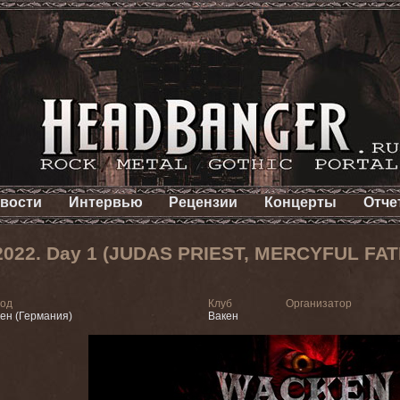
вости
Интервью
Рецензии
Концерты
Отче
2022. Day 1 (JUDAS PRIEST, MERCYFUL FATE
род
Клуб
Организатор
ен (Германия)
Вакен