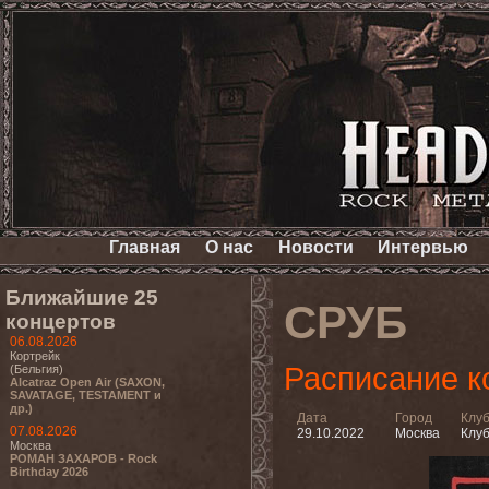
Главная
О нас
Новости
Интервью
Ближайшие 25
СРУБ
концертов
06.08.2026
Кортрейк
Расписание к
(Бельгия)
Alcatraz Open Air (SAXON,
SAVATAGE, TESTAMENT и
др.)
Дата
Город
Клу
07.08.2026
29.10.2022
Москва
Клуб
Москва
РОМАН ЗАХАРОВ - Rock
Birthday 2026