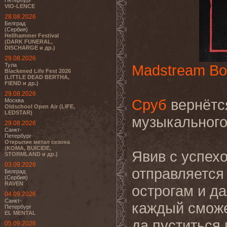
Петербург
VIO-LENCE
28.08.2026
Белград
(Сербия)
Hellhammer Festival
(DARK FUNERAL,
DISCHARGE и др.)
29.08.2026
Тула
Madstream Bo
Blackened Life Fest 2026
(LITTLE DEAD BERTHA,
FIEND и др.)
29.08.2026
Сруб
вернётся
Москва
Oldschool Open Air (LIFE,
LEDSTAR)
музыкального 
29.08.2026
Санкт-
Петербург
Открытие метал сезона
(KOMA, BUICIDE,
Явив с успех
STORMLAND и др.)
03.09.2026
отправляется
Белград
(Сербия)
RAVEN
острогам и д
04.09.2026
Санкт-
каждый сможе
Петербург
EL MENTAL
да пуститься
05.09.2026