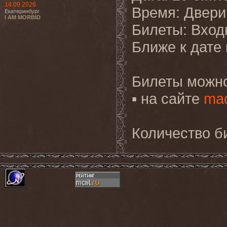
14.09.2026
Время: Двери 
Екатеринбург
I AM MORBID
Билеты: Входн
Ближе к дате
Билеты можно
▪ на сайте
mad
Количество б