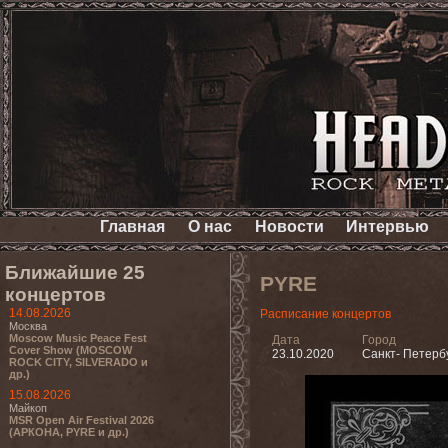
Главная
О нас
Новости
Интервью
Ближайшие 25
PYRE
концертов
14.08.2026
Расписание концертов
Москва
Moscow Music Peace Fest
Дата
Город
Cover Show (MOSCOW
23.10.2020
Санкт- Петерб
ROCK CITY, SILVERADO и
др.)
15.08.2026
Майкоп
MSR Open Air Festival 2026
(АРКОНА, PYRE и др.)