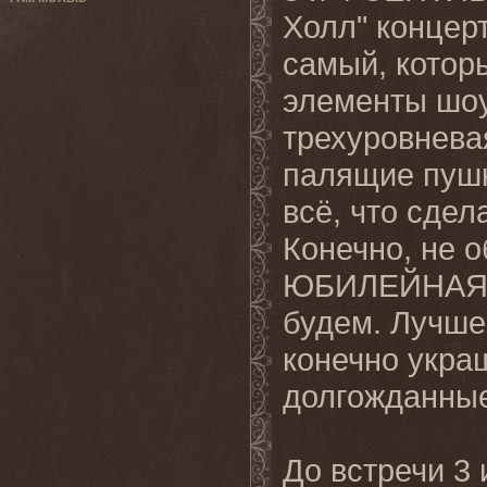
Холл" концерт
самый, котор
элементы шоу
трехуровнева
палящие пушк
всё, что сдел
Конечно, не о
ЮБИЛЕЙНАЯ ве
будем. Лучше 
конечно укра
долгожданные
До встречи 3 