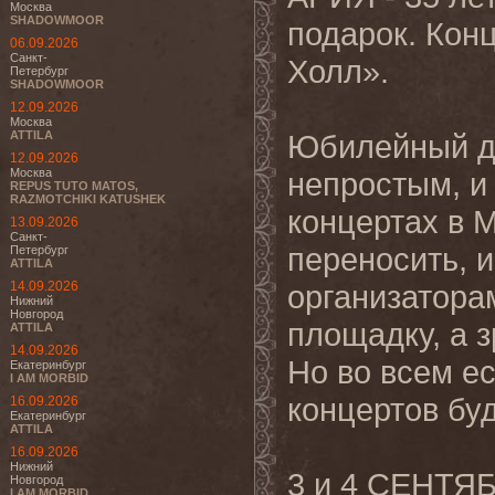
Москва
SHADOWMOOR
подарок. Конц
06.09.2026
Санкт-
Холл».
Петербург
SHADOWMOOR
12.09.2026
Москва
ATTILA
Юбилейный дл
12.09.2026
Москва
непростым, и
REPUS TUTO MATOS,
RAZMOTCHIKI KATUSHEK
концертах в 
13.09.2026
Санкт-
переносить, и
Петербург
ATTILA
14.09.2026
организатора
Нижний
Новгород
площадку, а з
ATTILA
14.09.2026
Но во всем е
Екатеринбург
I AM MORBID
концертов буд
16.09.2026
Екатеринбург
ATTILA
16.09.2026
Нижний
3 и 4 СЕНТЯБ
Новгород
I AM MORBID