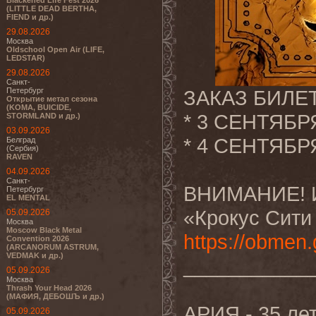
Blackened Life Fest 2026
(LITTLE DEAD BERTHA,
FIEND и др.)
29.08.2026
Москва
Oldschool Open Air (LIFE,
LEDSTAR)
29.08.2026
Санкт-
Петербург
ЗАКАЗ БИЛЕ
Открытие метал сезона
(KOMA, BUICIDE,
* 3 СЕНТЯБР
STORMLAND и др.)
03.09.2026
* 4 СЕНТЯБР
Белград
(Сербия)
RAVEN
04.09.2026
Санкт-
ВНИМАНИЕ! И
Петербург
EL MENTAL
«Крокус Сити
05.09.2026
Москва
Moscow Black Metal
https://obmen
Convention 2026
(ARCANORUM ASTRUM,
VEDMAK и др.)
___________
05.09.2026
Москва
Thrash Your Head 2026
(МАФИЯ, ДЕБОШЪ и др.)
АРИЯ - 35 л
05.09.2026