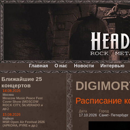
Главная
О нас
Новости
Интервью
Ближайшие 25
DIGIMOR
концертов
14.08.2026
Москва
Расписание к
Moscow Music Peace Fest
Cover Show (MOSCOW
ROCK CITY, SILVERADO и
др.)
Дата
Город
15.08.2026
17.10.2026
Санкт- Петербург
Майкоп
MSR Open Air Festival 2026
(АРКОНА, PYRE и др.)