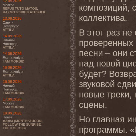
12.09.2026
композиций, 
Москва
REPUS TUTO MATOS,
RAZMOTCHIKI KATUSHEK
коллектива.
13.09.2026
Санкт-
Петербург
В этот раз н
ATTILA
14.09.2026
проверенных 
Нижний
Новгород
ATTILA
песни – они 
14.09.2026
Екатеринбург
над новой ци
I AM MORBID
16.09.2026
будет? Возвр
Екатеринбург
ATTILA
звуковой сдви
16.09.2026
Нижний
Новгород
новые треки,
I AM MORBID
17.09.2026
сцены.
Москва
I AM MORBID
18.09.2026
Но главная и
Пенза
Жатва (MONTEFAUCON,
FOLLOW THE SUNRISE,
программы. «
THE KOLOSS)