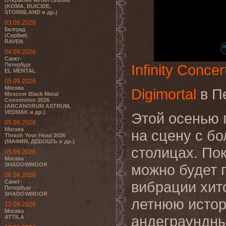
Открытие метал сезона
(KOMA, BUICIDE,
STORMLAND и др.)
03.09.2026
Белград
(Сербия)
RAVEN
04.09.2026
Санкт-
Петербург
Infinity Concer
EL MENTAL
05.09.2026
Москва
Digimortal
в П
Moscow Black Metal
Convention 2026
(ARCANORUM ASTRUM,
VEDMAK и др.)
Этой осенью 
05.09.2026
Москва
на сцену с б
Thrash Your Head 2026
(МАФИЯ, ДЕБОШЪ и др.)
столицах. По
05.09.2026
Москва
SHADOWMOOR
можно будет 
06.09.2026
Санкт-
вибрации хит
Петербург
SHADOWMOOR
летнюю истор
12.09.2026
Москва
андеграундны
ATTILA