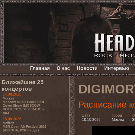
Главная
О нас
Новости
Интервью
Ближайшие 25
DIGIMOR
концертов
14.08.2026
Москва
Расписание к
Moscow Music Peace Fest
Cover Show (MOSCOW
ROCK CITY, SILVERADO и
др.)
Дата
Город
К
15.08.2026
10.10.2026
Москва
G
Майкоп
MSR Open Air Festival 2026
(АРКОНА, PYRE и др.)