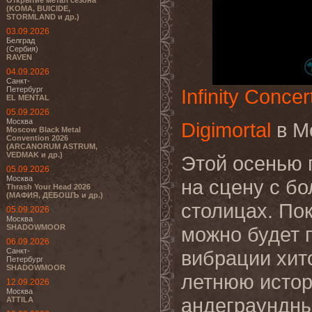
Открытие метал сезона
(KOMA, BUICIDE,
STORMLAND и др.)
03.09.2026
Белград
(Сербия)
RAVEN
04.09.2026
Санкт-
Петербург
Infinity Concer
EL MENTAL
05.09.2026
Москва
Digimortal
в М
Moscow Black Metal
Convention 2026
(ARCANORUM ASTRUM,
VEDMAK и др.)
Этой осенью 
05.09.2026
Москва
на сцену с б
Thrash Your Head 2026
(МАФИЯ, ДЕБОШЪ и др.)
столицах. По
05.09.2026
Москва
SHADOWMOOR
можно будет 
06.09.2026
Санкт-
вибрации хит
Петербург
SHADOWMOOR
летнюю истор
12.09.2026
Москва
андеграундны
ATTILA