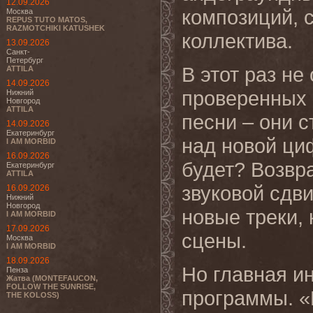
12.09.2026
композиций, 
Москва
REPUS TUTO MATOS,
RAZMOTCHIKI KATUSHEK
коллектива.
13.09.2026
Санкт-
Петербург
В этот раз н
ATTILA
14.09.2026
проверенных 
Нижний
Новгород
ATTILA
песни – они 
14.09.2026
Екатеринбург
над новой ци
I AM MORBID
16.09.2026
будет? Возвр
Екатеринбург
ATTILA
звуковой сдви
16.09.2026
Нижний
Новгород
новые треки,
I AM MORBID
17.09.2026
сцены.
Москва
I AM MORBID
18.09.2026
Но главная и
Пенза
Жатва (MONTEFAUCON,
FOLLOW THE SUNRISE,
программы. «
THE KOLOSS)