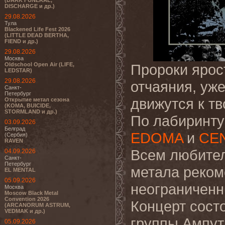
(DARK FUNERAL,
DISCHARGE и др.)
29.08.2026
Тула
Blackened Life Fest 2026
(LITTLE DEAD BERTHA,
FIEND и др.)
29.08.2026
Москва
Oldschool Open Air (LIFE,
Пророки ярос
LEDSTAR)
29.08.2026
отчаяния, уже
Санкт-
Петербург
движутся к т
Открытие метал сезона
(KOMA, BUICIDE,
STORMLAND и др.)
По лабиринту
03.09.2026
Белград
EDOMA
и
CE
(Сербия)
RAVEN
Всем любител
04.09.2026
Санкт-
Петербург
метала реком
EL MENTAL
05.09.2026
неограниченн
Москва
Moscow Black Metal
Convention 2026
Концерт сост
(ARCANORUM ASTRUM,
VEDMAK и др.)
группы Ампут
05.09.2026