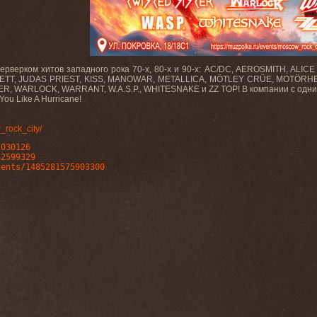
ерверком хитов западного рока 70-х, 80-х и 90-х: AC/DC, AEROSMITH, AL
JETT, JUDAS PRIEST, KISS, MANOWAR, METALLICA, MÖTLEY CRÜE, MOTÖRH
, WARLOCK, WARRANT, W.A.S.P., WHITESNAKE и ZZ TOP! В компании с одним 
ou Like A Hurricane!
_rock_city/
s030126
42599329
vents/1485281575903300