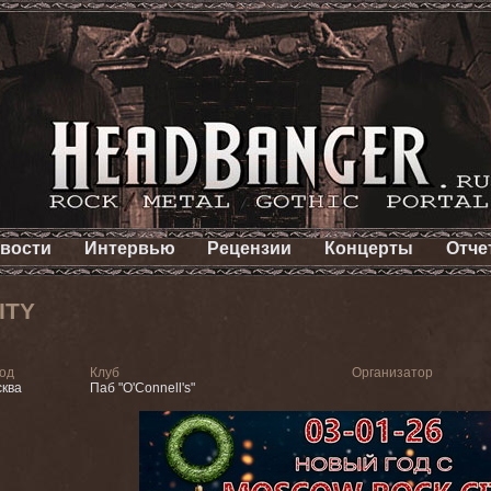
вости
Интервью
Рецензии
Концерты
Отче
ITY
од
Клуб
Организатор
ква
Паб "О'Connell's"