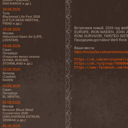
(DARK FUNERAL,
DISCHARGE и др.)
29.08.2026
Тула
Blackened Life Fest 2026
(LITTLE DEAD BERTHA,
FIEND и др.)
Встречаем новый, 2026 год фей
29.08.2026
EUROPE, IRON MAIDEN, JOAN 
Москва
ROW, SURVIVOR, TWISTED SISTER
Oldschool Open Air (LIFE,
Празднуем достойно! We'll Rock Y
LEDSTAR)
29.08.2026
Ваши места:
Санкт-
https://muzpolka.ru/events/moscow
Петербург
Открытие метал сезона
https://vk.com/mrcoconnell
(KOMA, BUICIDE,
https://ok.ru/group/700000
STORMLAND и др.)
https://www.facebook.com/e
03.09.2026
Белград
(Сербия)
RAVEN
04.09.2026
Санкт-
Петербург
EL MENTAL
05.09.2026
Москва
Moscow Black Metal
Convention 2026
(ARCANORUM ASTRUM,
VEDMAK и др.)
05.09.2026