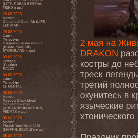
Blackened Life Fest 2026
(LITTLE DEAD BERTHA,
FIEND и др.)
29.08.2026
Москва
Oldschool Open Air (LIFE,
LEDSTAR)
29.08.2026
Санкт-
Петербург
2 мая на Жив
Открытие метал сезона
(KOMA, BUICIDE,
DRAKON
разо
STORMLAND и др.)
03.09.2026
костры до не
Белград
(Сербия)
RAVEN
треск легенды
04.09.2026
Санкт-
третий полно
Петербург
EL MENTAL
окунитесь в 
05.09.2026
Москва
Moscow Black Metal
языческие ри
Convention 2026
(ARCANORUM ASTRUM,
VEDMAK и др.)
хтонического
05.09.2026
Москва
Thrash Your Head 2026
(МАФИЯ, ДЕБОШЪ и др.)
Праздник про
05.09.2026