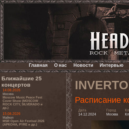
Главная
О нас
Новости
Интервью
Ближайшие 25
INVERT
концертов
14.08.2026
Москва
Расписание к
Moscow Music Peace Fest
Cover Show (MOSCOW
ROCK CITY, SILVERADO и
др.)
Дата
Город
Кл
15.08.2026
14.12.2024
Москва
Кл
Майкоп
MSR Open Air Festival 2026
(АРКОНА, PYRE и др.)