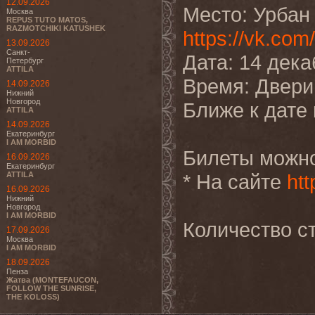
12.09.2026
Место: Урбан
Москва
REPUS TUTO MATOS,
RAZMOTCHIKI KATUSHEK
https://vk.com/
13.09.2026
Санкт-
Дата: 14 дека
Петербург
ATTILA
Время: Двери 
14.09.2026
Нижний
Новгород
Ближе к дате
ATTILA
14.09.2026
Екатеринбург
I AM MORBID
Билеты можно
16.09.2026
Екатеринбург
ATTILA
* На сайте
ht
16.09.2026
Нижний
Новгород
I AM MORBID
Количество ст
17.09.2026
Москва
I AM MORBID
18.09.2026
Пенза
Жатва (MONTEFAUCON,
FOLLOW THE SUNRISE,
THE KOLOSS)