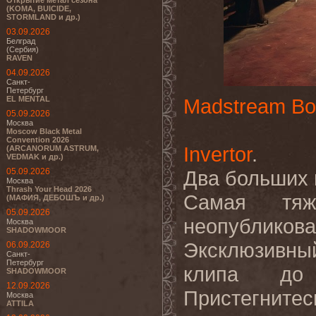
Открытие метал сезона
(KOMA, BUICIDE,
STORMLAND и др.)
03.09.2026
Белград
(Сербия)
RAVEN
04.09.2026
Санкт-
Петербург
EL MENTAL
Madstream Bo
05.09.2026
Москва
Moscow Black Metal
Convention 2026
Invertor
.
(ARCANORUM ASTRUM,
VEDMAK и др.)
05.09.2026
Два больших 
Москва
Thrash Your Head 2026
Самая тяж
(МАФИЯ, ДЕБОШЪ и др.)
05.09.2026
неопубликова
Москва
SHADOWMOOR
Эксклюзивны
06.09.2026
Санкт-
Петербург
клипа до
SHADOWMOOR
12.09.2026
Пристегнитес
Москва
ATTILA