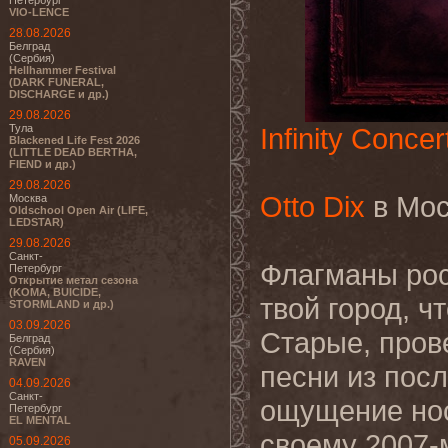
Петербург
VIO-LENCE
28.08.2026
Белград
(Сербия)
Hellhammer Festival
(DARK FUNERAL,
DISCHARGE и др.)
29.08.2026
Тула
Infinity Concer
Blackened Life Fest 2026
(LITTLE DEAD BERTHA,
FIEND и др.)
29.08.2026
Otto Dix
в Мос
Москва
Oldschool Open Air (LIFE,
LEDSTAR)
29.08.2026
Санкт-
Флагманы рос
Петербург
Открытие метал сезона
(KOMA, BUICIDE,
твой город, ч
STORMLAND и др.)
03.09.2026
Старые, пров
Белград
(Сербия)
RAVEN
песни из пос
04.09.2026
Санкт-
ощущение ност
Петербург
EL MENTAL
своему 2007-
05.09.2026