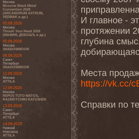
Москва
Moscow Black Metal
приправленна
Convention 2026
(ARCANORUM ASTRUM,
VEDMAK и др.)
И главное - э
05.09.2026
Москва
протяжении 20
Thrash Your Head 2026
(МАФИЯ, ДЕБОШЪ и др.)
глубина смыс
05.09.2026
Москва
добирающаяся
SHADOWMOOR
06.09.2026
Санкт-
Петербург
SHADOWMOOR
Места продаж
12.09.2026
Москва
https://vk.cc
ATTILA
12.09.2026
Москва
REPUS TUTO MATOS,
RAZMOTCHIKI KATUSHEK
Справки по те
13.09.2026
Санкт-
Петербург
ATTILA
14.09.2026
Нижний
Новгород
ATTILA