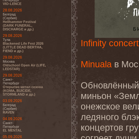
Петербург
VIO-LENCE
28.08.2026
Белград
(Сербия)
Hellhammer Festival
(DARK FUNERAL,
DISCHARGE и др.)
29.08.2026
Тула
Infinity concert
Blackened Life Fest 2026
(LITTLE DEAD BERTHA,
FIEND и др.)
29.08.2026
Minuala
в Мос
Москва
Oldschool Open Air (LIFE,
LEDSTAR)
29.08.2026
Санкт-
Обновлённый 
Петербург
Открытие метал сезона
(KOMA, BUICIDE,
миньон «Земл
STORMLAND и др.)
03.09.2026
онежское вел
Белград
(Сербия)
RAVEN
ледяного блэ
04.09.2026
Санкт-
концертов гр
Петербург
EL MENTAL
согреет души
05.09.2026