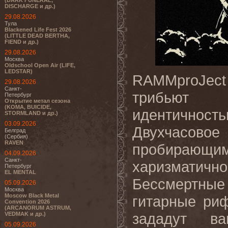
(DARK FUNERAL,
DISCHARGE и др.)
29.08.2026
Тула
Blackened Life Fest 2026
(LITTLE DEAD BERTHA,
FIEND и др.)
29.08.2026
Москва
Oldschool Open Air (LIFE,
LEDSTAR)
RAMMproJec
29.08.2026
Санкт-
трибьют
Петербург
Открытие метал сезона
(KOMA, BUICIDE,
идентичность
STORMLAND и др.)
03.09.2026
Двухчасовое
Белград
(Сербия)
RAVEN
пробирающим
04.09.2026
Санкт-
харизматично
Петербург
EL MENTAL
Бессмертные 
05.09.2026
Москва
Moscow Black Metal
гитарные ри
Convention 2026
(ARCANORUM ASTRUM,
зададут ва
VEDMAK и др.)
05.09.2026