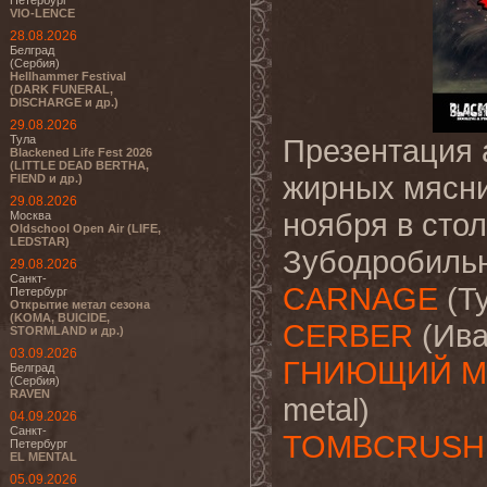
Петербург
VIO-LENCE
28.08.2026
Белград
(Сербия)
Hellhammer Festival
(DARK FUNERAL,
DISCHARGE и др.)
29.08.2026
Тула
Презентация 
Blackened Life Fest 2026
(LITTLE DEAD BERTHA,
жирных мясн
FIEND и др.)
29.08.2026
ноября в сто
Москва
Oldschool Open Air (LIFE,
LEDSTAR)
Зубодробильн
29.08.2026
Санкт-
CARNAGE
(Ту
Петербург
Открытие метал сезона
(KOMA, BUICIDE,
CERBER
(Иван
STORMLAND и др.)
03.09.2026
ГНИЮЩИЙ М
Белград
(Сербия)
RAVEN
metal)
04.09.2026
Санкт-
TOMBCRUSH
Петербург
EL MENTAL
05.09.2026