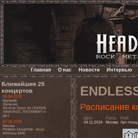
Главная
О нас
Новости
Интервью
Ближайшие 25
ENDLES
концертов
06.08.2026
Кортрейк
Расписание к
(Бельгия)
Alcatraz Open Air (SAXON,
SAVATAGE, TESTAMENT и
др.)
Дата
Город
Клуб
07.08.2026
09.11.2024
Москва
Арт-площ
Москва
РОМАН ЗАХАРОВ - Rock
Birthday 2026