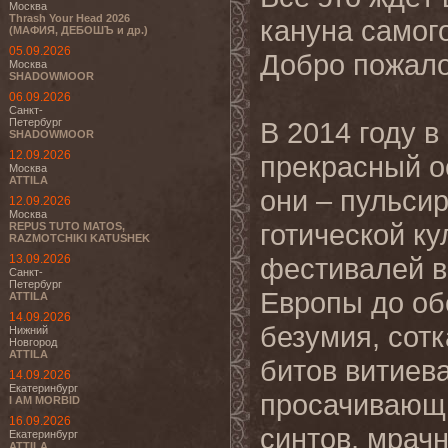
Москва
Thrash Your Head 2026
кануна самого
(МАФИЯ, ДЕБОШЪ и др.)
05.09.2026
Добро пожалов
Москва
SHADOWMOOR
06.09.2026
Санкт-
Петербург
В 2014 году в
SHADOWMOOR
12.09.2026
прекрасный oc
Москва
ATTILA
они – пульси
12.09.2026
Москва
готической к
REPUS TUTO MATOS,
RAZMOTCHIKI KATUSHEK
13.09.2026
фестивалей в
Санкт-
Петербург
Европы до об
ATTILA
14.09.2026
безумия, сот
Нижний
Новгород
ATTILA
битов витиева
14.09.2026
Екатеринбург
просачивающ
I AM MORBID
16.09.2026
синтов, мрач
Екатеринбург
ATTILA