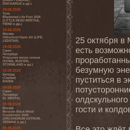
(DARK FUNERAL,
DISCHARGE и др.)
29.08.2026
Тула
Blackened Life Fest 2026
(LITTLE DEAD BERTHA,
FIEND и др.)
29.08.2026
Москва
Oldschool Open Air (LIFE,
25 октября в 
LEDSTAR)
29.08.2026
есть возможн
Санкт-
Петербург
проработанны
Открытие метал сезона
(KOMA, BUICIDE,
STORMLAND и др.)
безумную энер
03.09.2026
Белград
пуститься в э
(Сербия)
RAVEN
потусторонние
04.09.2026
Санкт-
Петербург
олдскульного 
EL MENTAL
05.09.2026
гости и колд
Москва
Moscow Black Metal
Convention 2026
(ARCANORUM ASTRUM,
VEDMAK и др.)
Все это ждёт
05.09.2026