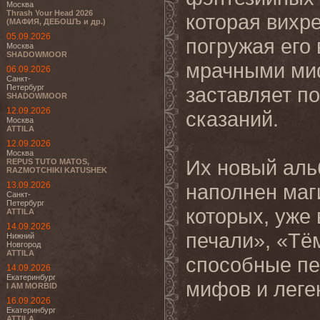
Москва
Thrash Your Head 2026
которая вихр
(МАФИЯ, ДЕБОШЪ и др.)
05.09.2026
погружая его
Москва
SHADOWMOOR
мрачными ми
06.09.2026
Санкт-
Петербург
заставляет п
SHADOWMOOR
12.09.2026
сказаний.
Москва
ATTILA
12.09.2026
Москва
Их новый аль
REPUS TUTO MATOS,
RAZMOTCHIKI KATUSHEK
13.09.2026
наполнен маг
Санкт-
Петербург
которых, уже
ATTILA
14.09.2026
печали», «Тё
Нижний
Новгород
ATTILA
способные пе
14.09.2026
Екатеринбург
мифов и леге
I AM MORBID
16.09.2026
Екатеринбург
ATTILA