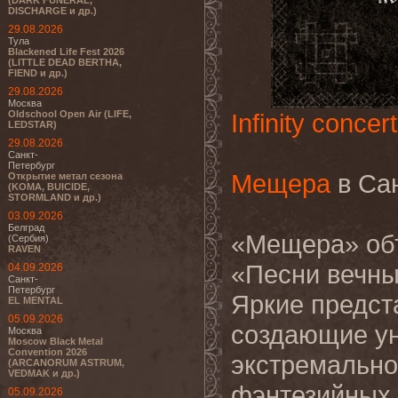
(DARK FUNERAL,
DISCHARGE и др.)
29.08.2026
Тула
Blackened Life Fest 2026
(LITTLE DEAD BERTHA,
FIEND и др.)
29.08.2026
Москва
Oldschool Open Air (LIFE,
Infinity concert
LEDSTAR)
29.08.2026
Санкт-
Петербург
Мещера
в Сан
Открытие метал сезона
(KOMA, BUICIDE,
STORMLAND и др.)
03.09.2026
Белград
«Мещера» объ
(Сербия)
RAVEN
«Песни вечны
04.09.2026
Санкт-
Петербург
Яркие предст
EL MENTAL
05.09.2026
создающие у
Москва
Moscow Black Metal
Convention 2026
экстремально
(ARCANORUM ASTRUM,
VEDMAK и др.)
фэнтезийных 
05.09.2026