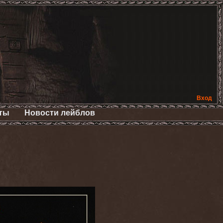
Вход
ты
Новости лейблов