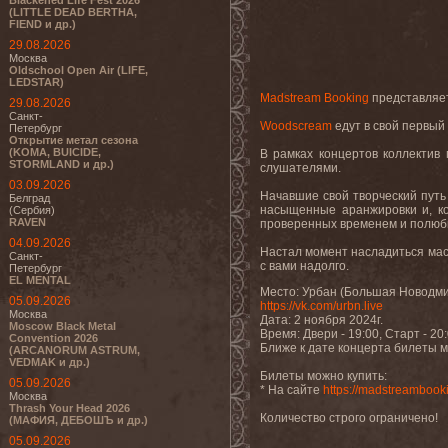
Blackened Life Fest 2026
(LITTLE DEAD BERTHA,
FIEND и др.)
29.08.2026
Москва
Oldschool Open Air (LIFE,
LEDSTAR)
Мadstream Booking
представляе
29.08.2026
Санкт-
Woodscream
едут в свой первый
Петербург
Открытие метал сезона
(KOMA, BUICIDE,
В рамках концертов коллектив
STORMLAND и др.)
слушателями.
03.09.2026
Начавшие свой творческий путь
Белград
насыщенные аранжировки и, ко
(Сербия)
RAVEN
проверенных временем и полюб
04.09.2026
Настал момент насладиться мас
Санкт-
с вами надолго.
Петербург
EL MENTAL
Место: Урбан (Большая Новодми
05.09.2026
https://vk.com/urbn.live
Москва
Дата: 2 ноября 2024г.
Moscow Black Metal
Время: Двери - 19:00, Старт - 20
Convention 2026
Ближе к дате концерта билеты м
(ARCANORUM ASTRUM,
VEDMAK и др.)
Билеты можно купить:
05.09.2026
* На сайте
https://madstreamboo
Москва
Thrash Your Head 2026
Количество строго ограничено!
(МАФИЯ, ДЕБОШЪ и др.)
05.09.2026