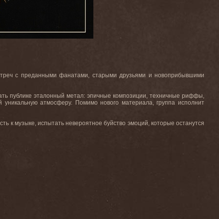
встреч с преданными фанатами, старыми друзьями и новоприбывшими
вать публике эталонный метал: эпичные композиции, техничные риффы,
й уникальную атмосферу. Помимо нового материала, группа исполнит
ть к музыке, испытать невероятное буйство эмоций, которые останутся