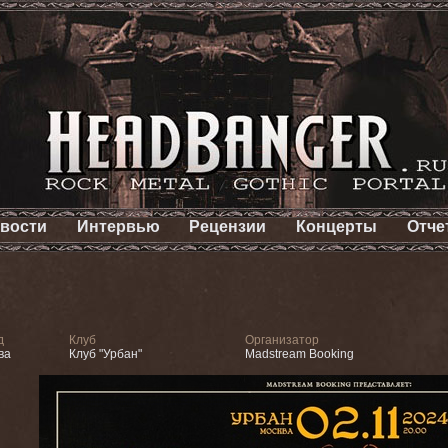
вости
Интервью
Рецензии
Концерты
Отче
д
Клуб
Организатор
ва
Клуб "Урбан"
Madstream Booking