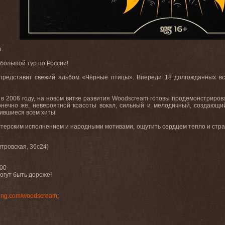
т:
 большой тур по России!
 представит свежий альбом «Чёрные птицы». Впереди 18 долгожданных 
 в 2006 году, на новом витке развития Woodscream готовы продемонстриро
нечно же, невероятной красоты вокал, сильный и мелодичный, создающи
ившиеся всем хиты.
терским исполнением и народными мотивами, ощутить сердцем тепло и страс
тровская, 36с24)
:00
огут быть дороже!
king.com/woodscream
;