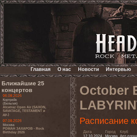
Главная
О нас
Новости
Интервью
Ближайшие 25
October 
концертов
06.08.2026
Кортрейк
LABYRIN
(Бельгия)
Alcatraz Open Air (SAXON,
SAVATAGE, TESTAMENT и
др.)
Расписание к
07.08.2026
Москва
РОМАН ЗАХАРОВ - Rock
Дата
Город
Клуб
Birthday 2026
12.10.2024
Москва
Арт-площ