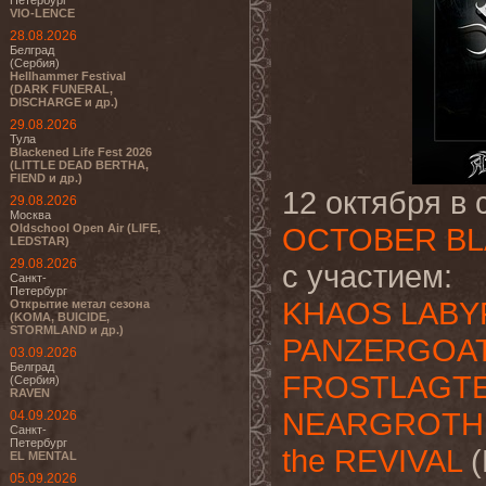
Петербург
VIO-LENCE
28.08.2026
Белград
(Сербия)
Hellhammer Festival
(DARK FUNERAL,
DISCHARGE и др.)
29.08.2026
Тула
Blackened Life Fest 2026
(LITTLE DEAD BERTHA,
FIEND и др.)
12 октября в
29.08.2026
Москва
Oldschool Open Air (LIFE,
OCTOBER BL
LEDSTAR)
29.08.2026
с участием:
Санкт-
Петербург
KHAOS LABY
Открытие метал сезона
(KOMA, BUICIDE,
STORMLAND и др.)
PANZERGOA
03.09.2026
Белград
FROSTLAGT
(Сербия)
RAVEN
NEARGROTH
04.09.2026
Санкт-
Петербург
the REVIVAL
(
EL MENTAL
05.09.2026