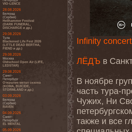
Петербург
VIO-LENCE
28.08.2026
Белград
(Сербия)
Hellhammer Festival
(DARK FUNERAL,
DISCHARGE и др.)
29.08.2026
Тула
Infinity concert
Blackened Life Fest 2026
(LITTLE DEAD BERTHA,
FIEND и др.)
29.08.2026
ЛЁДЪ
в Санкт
Москва
Oldschool Open Air (LIFE,
LEDSTAR)
29.08.2026
Санкт-
В ноябре гру
Петербург
Открытие метал сезона
(KOMA, BUICIDE,
часть тура-п
STORMLAND и др.)
03.09.2026
Чужих, Ни Св
Белград
(Сербия)
RAVEN
петербургско
04.09.2026
Санкт-
также и все г
Петербург
EL MENTAL
специальных 
05.09.2026