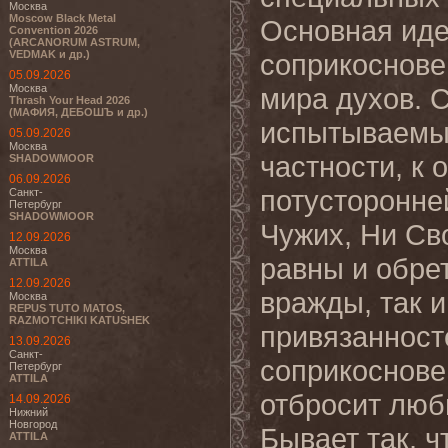
Москва
Moscow Black Metal
Основная иде
Convention 2026
(ARCANORUM ASTRUM,
VEDMAK и др.)
соприкоснове
05.09.2026
Москва
мира духов. 
Thrash Your Head 2026
(МАФИЯ, ДЕБОШЪ и др.)
испытываемым
05.09.2026
Москва
частности, к
SHADOWMOOR
06.09.2026
потусторонне
Санкт-
Петербург
SHADOWMOOR
Чужих, Ни Св
12.09.2026
Москва
равны и обре
ATTILA
12.09.2026
вражды, так и
Москва
REPUS TUTO MATOS,
RAZMOTCHIKI KATUSHEK
привязанносте
13.09.2026
Санкт-
соприкоснове
Петербург
ATTILA
отбросит люб
14.09.2026
Нижний
Новгород
Бывает так, 
ATTILA