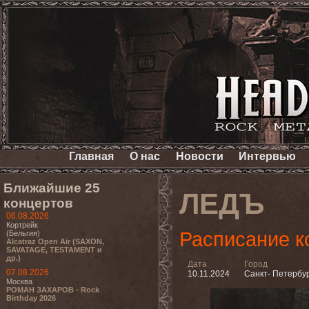
Главная
О нас
Новости
Интервью
Ближайшие 25
ЛЕДЪ
концертов
06.08.2026
Кортрейк
Расписание к
(Бельгия)
Alcatraz Open Air (SAXON,
SAVATAGE, TESTAMENT и
др.)
Дата
Город
07.08.2026
10.11.2024
Санкт- Петербу
Москва
РОМАН ЗАХАРОВ - Rock
Birthday 2026