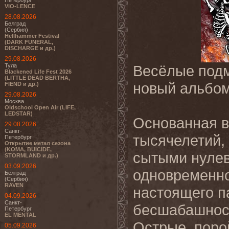
Петербург
VIO-LENCE
28.08.2026
Белград
(Сербия)
Hellhammer Festival
(DARK FUNERAL,
DISCHARGE и др.)
29.08.2026
Тула
Весёлые под
Blackened Life Fest 2026
(LITTLE DEAD BERTHA,
новый альбо
FIEND и др.)
29.08.2026
Москва
Oldschool Open Air (LIFE,
LEDSTAR)
Основанная в
29.08.2026
Санкт-
тысячелетий,
Петербург
Открытие метал сезона
(KOMA, BUICIDE,
сытыми нуле
STORMLAND и др.)
03.09.2026
одновременно
Белград
(Сербия)
RAVEN
настоящего п
04.09.2026
Санкт-
бесшабашност
Петербург
EL MENTAL
Острые, поро
05.09.2026