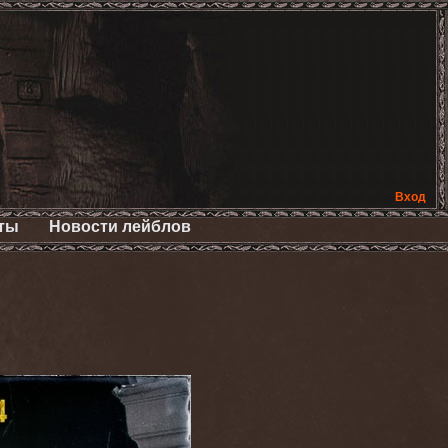
Вход
ты
Новости лейблов