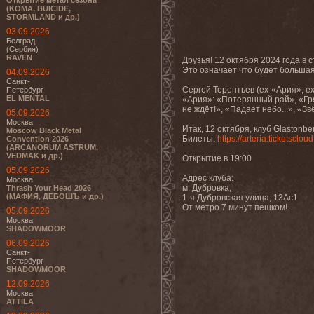
Открытие метал сезона
(KOMA, BUICIDE,
STORMLAND и др.)
03.09.2026
Белград
(Сербия)
RAVEN
Друзья! 12 октября 2024 года в
Это означает что будет большая
04.09.2026
Санкт-
Сергей Терентьев (ex-«Ария», e
Петербург
EL MENTAL
«Ария»: «Потерянный рай», «Гря
не ждёт!», «Падает небо...», «З
05.09.2026
Москва
Итак, 12 октября, клуб Glastonber
Moscow Black Metal
Билеты:
https://arteria.ticketscloud
Convention 2026
(ARCANORUM ASTRUM,
VEDMAK и др.)
Открытие в 19:00
05.09.2026
Адрес клуба:
Москва
м. Дубровка,
Thrash Your Head 2026
(МАФИЯ, ДЕБОШЪ и др.)
1-я Дубровская улица, 13Ас1
От метро 7 минут пешком!
05.09.2026
Москва
SHADOWMOOR
06.09.2026
Санкт-
Петербург
SHADOWMOOR
12.09.2026
Москва
ATTILA