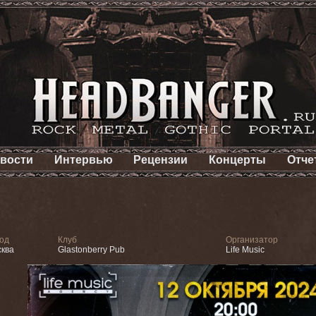
вости
Интервью
Рецензии
Концерты
Отче
од
Клуб
Организатор
ква
Glastonberry Pub
Life Music