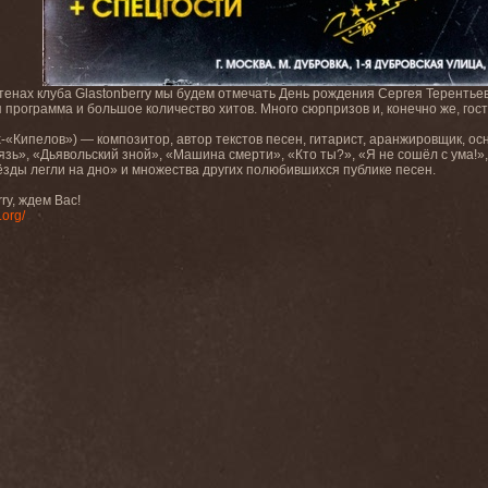
 стенах клуба Glastonberry мы будем отмечать День рождения Сергея Терентье
 программа и большое количество хитов. Много сюрпризов и, конечно же, гост
x-«Кипелов») — композитор, автор
текстов песен, гитарист, аранжировщик, ос
зь», «Дьявольский зной», «Машина смерти», «Кто ты?», «Я не сошёл с ума!»,
вёзды легли на дно» и множества других полюбившихся публике песен.
ry, ждем Вас!
.org/