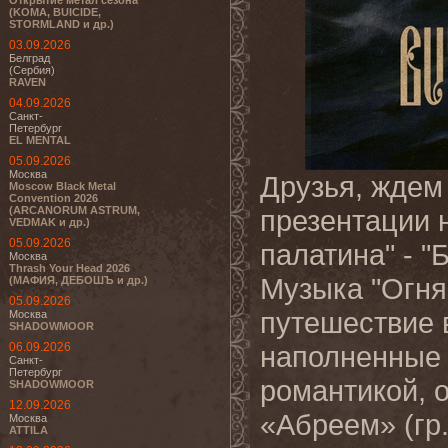
Открытие метал сезона
(KOMA, BUICIDE,
STORMLAND и др.)
03.09.2026
Белград
(Сербия)
RAVEN
04.09.2026
Санкт-
Петербург
EL MENTAL
05.09.2026
Москва
Друзья, ждем 
Moscow Black Metal
Convention 2026
(ARCANORUM ASTRUM,
презентации 
VEDMAK и др.)
05.09.2026
палатина" - "
Москва
Thrash Your Head 2026
Музыка "Огня
(МАФИЯ, ДЕБОШЪ и др.)
05.09.2026
путешествие 
Москва
SHADOWMOOR
06.09.2026
наполненные 
Санкт-
Петербург
романтикой, 
SHADOWMOOR
12.09.2026
«Абреем» (гр
Москва
ATTILA