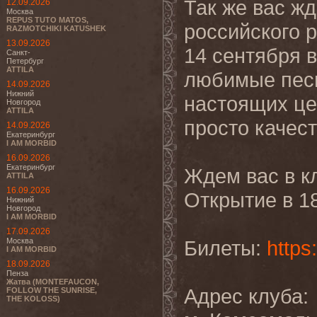
Так же вас ж
12.09.2026
Москва
REPUS TUTO MATOS,
российского
p
RAZMOTCHIKI KATUSHEK
13.09.2026
14 сентября 
Санкт-
Петербург
ATTILA
любимые песн
14.09.2026
Нижний
настоящих це
Новгород
ATTILA
просто качес
14.09.2026
Екатеринбург
I AM MORBID
16.09.2026
Екатеринбург
Ждем вас в кл
ATTILA
16.09.2026
Открытие в 1
Нижний
Новгород
I AM MORBID
17.09.2026
Москва
Билеты:
https
I AM MORBID
18.09.2026
Пенза
Жатва (MONTEFAUCON,
Адрес клуба:
FOLLOW THE SUNRISE,
THE KOLOSS)