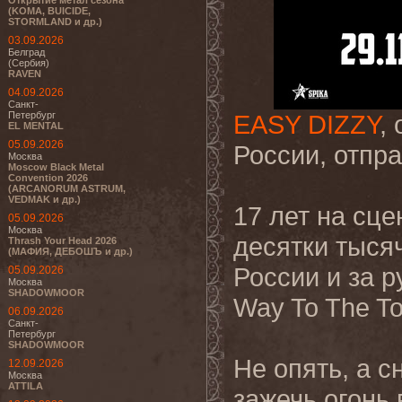
Открытие метал сезона
(KOMA, BUICIDE,
STORMLAND и др.)
03.09.2026
Белград
(Сербия)
RAVEN
04.09.2026
Санкт-
Петербург
EASY DIZZY
,
EL MENTAL
05.09.2026
России, отпра
Москва
Moscow Black Metal
Convention 2026
(ARCANORUM ASTRUM,
VEDMAK и др.)
17 лет на сце
05.09.2026
Москва
десятки тысяч
Thrash Your Head 2026
(МАФИЯ, ДЕБОШЪ и др.)
России и за р
05.09.2026
Москва
SHADOWMOOR
Way To The To
06.09.2026
Санкт-
Петербург
SHADOWMOOR
Не опять, а с
12.09.2026
Москва
ATTILA
зажечь огонь 