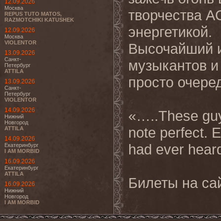
12.09.2026
Москва
творчества A
REPUS TUTO MATOS,
RAZMOTCHIKI KATUSHEK
энергетикой.
12.09.2026
Москва
VIOLENTOR
Высочайший и
13.09.2026
Санкт-
музыкантов и 
Петербург
ATTILA
просто очере
13.09.2026
Санкт-
Петербург
VIOLENTOR
14.09.2026
«…..These guys
Нижний
Новгород
note perfect. 
ATTILA
14.09.2026
had ever hear
Екатеринбург
I AM MORBID
16.09.2026
Екатеринбург
ATTILA
Билеты на са
16.09.2026
Нижний
Новгород
I AM MORBID