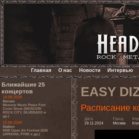
Главная
О нас
Новости
Интервью
Ближайшие 25
EASY DI
концертов
14.08.2026
Москва
Расписание к
Moscow Music Peace Fest
Cover Show (MOSCOW
ROCK CITY, SILVERADO и
др.)
Дата
Город
Клу
15.08.2026
29.11.2024
Москва
Клу
Майкоп
MSR Open Air Festival 2026
(АРКОНА, PYRE и др.)