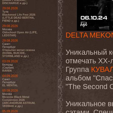
(DARK FUNERAL,
DISCHARGE и др.)
29.08.2026
Тула
Blackened Life Fest 2026
(LITTLE DEAD BERTHA,
FIEND и др.)
29.08.2026
Москва
Oldschool Open Air (LIFE,
DELTA MEKO
LEDSTAR)
29.08.2026
Санкт-
Петербург
Уникальный ко
Открытие метал сезона
(KOMA, BUICIDE,
STORMLAND и др.)
отмечать ХХ-
03.09.2026
Белград
Группа
КУВА
(Сербия)
RAVEN
альбом "Спас
04.09.2026
Санкт-
Петербург
"The Second С
EL MENTAL
05.09.2026
Москва
Moscow Black Metal
Convention 2026
Уникальное в
(ARCANORUM ASTRUM,
VEDMAK и др.)
сэтами. Спец
05.09.2026