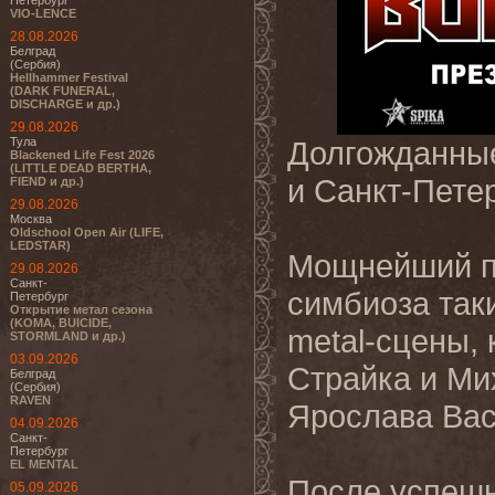
Петербург
VIO-LENCE
28.08.2026
Белград
(Сербия)
Hellhammer Festival
(DARK FUNERAL,
DISCHARGE и др.)
29.08.2026
Тула
Долгожданны
Blackened Life Fest 2026
(LITTLE DEAD BERTHA,
и Санкт-Пете
FIEND и др.)
29.08.2026
Москва
Oldschool Open Air (LIFE,
LEDSTAR)
Мощнейший по
29.08.2026
Санкт-
симбиоза так
Петербург
Открытие метал сезона
(KOMA, BUICIDE,
metal-сцены,
STORMLAND и др.)
03.09.2026
Страйка и Ми
Белград
(Сербия)
RAVEN
Ярослава Вас
04.09.2026
Санкт-
Петербург
EL MENTAL
После успешн
05.09.2026