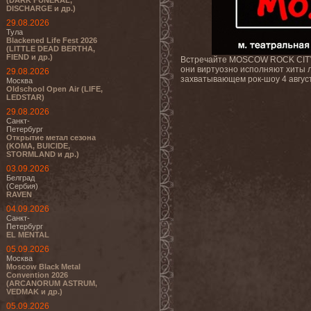
(DARK FUNERAL,
DISCHARGE и др.)
29.08.2026
Тула
Blackened Life Fest 2026
(LITTLE DEAD BERTHA,
FIEND и др.)
Встречайте MOSCOW ROCK CITY –
они виртуозно исполняют хиты л
29.08.2026
захватывающем рок-шоу 4 авгу
Москва
Oldschool Open Air (LIFE,
LEDSTAR)
29.08.2026
Санкт-
Петербург
Открытие метал сезона
(KOMA, BUICIDE,
STORMLAND и др.)
03.09.2026
Белград
(Сербия)
RAVEN
04.09.2026
Санкт-
Петербург
EL MENTAL
05.09.2026
Москва
Moscow Black Metal
Convention 2026
(ARCANORUM ASTRUM,
VEDMAK и др.)
05.09.2026