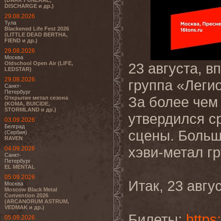
(DARK FUNERAL,
DISCHARGE и др.)
29.08.2026
Тула
Blackened Life Fest 2026
(LITTLE DEAD BERTHA,
FIEND и др.)
29.08.2026
Москва
Oldschool Open Air (LIFE,
23 августа, в
LEDSTAR)
29.08.2026
группа «Леги
Санкт-
Петербург
За более чем
Открытие метал сезона
(KOMA, BUICIDE,
STORMLAND и др.)
утвердился с
03.09.2026
Белград
сцены. Больш
(Сербия)
RAVEN
хэви-метал г
04.09.2026
Санкт-
Петербург
EL MENTAL
05.09.2026
Итак, 23 авгу
Москва
Moscow Black Metal
Convention 2026
(ARCANORUM ASTRUM,
VEDMAK и др.)
Билеты:
https
05.09.2026