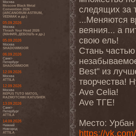
Москва
Moscow Black Metal
следящих за 
Convention 2026
(ARCANORUM ASTRUM,
VEDMAK и др.)
...Меняются 
05.09.2026
Москва
веяния... а п
Thrash Your Head 2026
(МАФИЯ, ДЕБОШЪ и др.)
свою ель!
05.09.2026
Москва
Стань частью
SHADOWMOOR
06.09.2026
незабываемое
Санкт-
Петербург
SHADOWMOOR
Best" из лучш
12.09.2026
Москва
творчества! Н
ATTILA
12.09.2026
Ave Celia!
Москва
REPUS TUTO MATOS,
RAZMOTCHIKI KATUSHEK
Ave
ТГЕ
!
13.09.2026
Санкт-
Петербург
ATTILA
Место: Урбан
14.09.2026
Нижний
Новгород
https://vk.com/
ATTILA