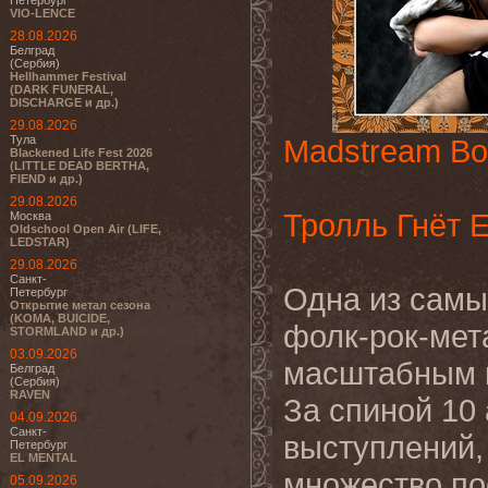
Петербург
VIO-LENCE
28.08.2026
Белград
(Сербия)
Hellhammer Festival
(DARK FUNERAL,
DISCHARGE и др.)
29.08.2026
Тула
Madstream Bo
Blackened Life Fest 2026
(LITTLE DEAD BERTHA,
FIEND и др.)
29.08.2026
Тролль Гнёт 
Москва
Oldschool Open Air (LIFE,
LEDSTAR)
29.08.2026
Санкт-
Одна из самы
Петербург
Открытие метал сезона
(KOMA, BUICIDE,
фолк-рок-мет
STORMLAND и др.)
03.09.2026
масштабным к
Белград
(Сербия)
RAVEN
За спиной 10
04.09.2026
Санкт-
выступлений, 
Петербург
EL MENTAL
множество по
05.09.2026