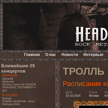
Главная
О нас
Новости
Интервью
Ближайшие 25
ТРОЛЛЬ 
концертов
06.08.2026
Кортрейк
Расписание к
(Бельгия)
Alcatraz Open Air (SAXON,
SAVATAGE, TESTAMENT и
др.)
Дата
Город
Кл
07.08.2026
19.10.2024
Москва
Кл
Москва
РОМАН ЗАХАРОВ - Rock
Birthday 2026