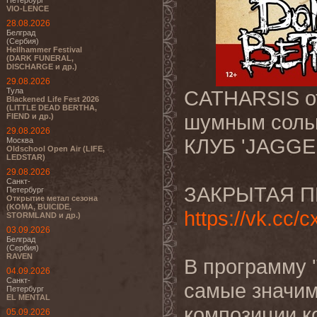
Петербург
VIO-LENCE
28.08.2026
Белград
(Сербия)
Hellhammer Festival
(DARK FUNERAL,
DISCHARGE и др.)
29.08.2026
Тула
CATHARSIS 
Blackened Life Fest 2026
(LITTLE DEAD BERTHA,
шумным соль
FIEND и др.)
29.08.2026
КЛУБ 'JAGGE
Москва
Oldschool Open Air (LIFE,
LEDSTAR)
29.08.2026
Санкт-
ЗАКРЫТАЯ П
Петербург
Открытие метал сезона
(KOMA, BUICIDE,
https://vk.cc/c
STORMLAND и др.)
03.09.2026
Белград
(Сербия)
RAVEN
В программу 
04.09.2026
Санкт-
самые значи
Петербург
EL MENTAL
композиции ко
05.09.2026