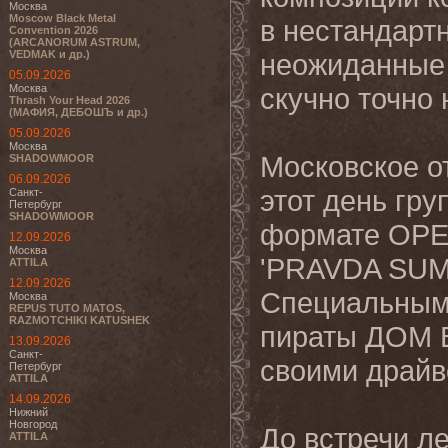
Москва
Moscow Black Metal
в
нестандартн
Convention 2026
(ARCANORUM ASTRUM,
VEDMAK и др.)
неожиданные 
05.09.2026
Москва
скучно точно 
Thrash Your Head 2026
(МАФИЯ, ДЕБОШЪ и др.)
05.09.2026
Москва
Московское о
SHADOWMOOR
06.09.2026
этот день гру
Санкт-
Петербург
SHADOWMOOR
формате OPEN
12.09.2026
Москва
'PRAVDA SUM
ATTILA
12.09.2026
Специальными
Москва
REPUS TUTO MATOS,
RAZMOTCHIKI KATUSHEK
пираты ДОМ 
13.09.2026
Санкт-
своими драй
Петербург
ATTILA
14.09.2026
Нижний
Новгород
До встречи л
ATTILA