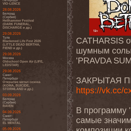
Петербург
VIO-LENCE
28.08.2026
Белград
(Сербия)
Hellhammer Festival
(DARK FUNERAL,
DISCHARGE и др.)
29.08.2026
Тула
CATHARSIS 
Blackened Life Fest 2026
(LITTLE DEAD BERTHA,
шумным соль
FIEND и др.)
29.08.2026
'PRAVDA SUM
Москва
Oldschool Open Air (LIFE,
LEDSTAR)
29.08.2026
Санкт-
ЗАКРЫТАЯ П
Петербург
Открытие метал сезона
(KOMA, BUICIDE,
https://vk.cc/c
STORMLAND и др.)
03.09.2026
Белград
(Сербия)
RAVEN
В программу 
04.09.2026
Санкт-
самые значи
Петербург
EL MENTAL
композиции ко
05.09.2026