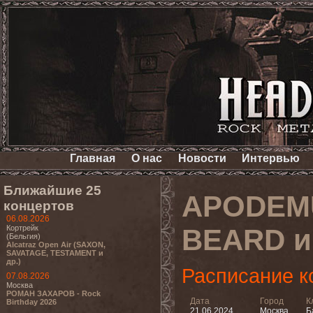
Главная
О нас
Новости
Интервью
Ближайшие 25
APODEMU
концертов
06.08.2026
Кортрейк
BEARD и
(Бельгия)
Alcatraz Open Air (SAXON,
SAVATAGE, TESTAMENT и
др.)
Расписание к
07.08.2026
Москва
РОМАН ЗАХАРОВ - Rock
Дата
Город
К
Birthday 2026
21.06.2024
Москва
Б