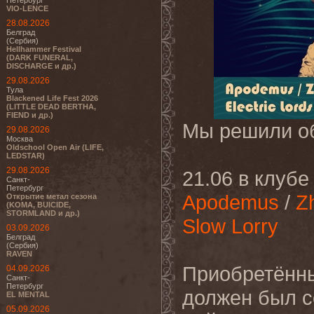
Петербург
VIO-LENCE
28.08.2026
Белград
(Сербия)
Hellhammer Festival
(DARK FUNERAL,
DISCHARGE и др.)
29.08.2026
Тула
Blackened Life Fest 2026
(LITTLE DEAD BERTHA,
FIEND и др.)
Мы решили об
29.08.2026
Москва
Oldschool Open Air (LIFE,
LEDSTAR)
29.08.2026
21.06 в клуб
Санкт-
Петербург
Apodemus
/
Z
Открытие метал сезона
(KOMA, BUICIDE,
STORMLAND и др.)
Slow Lorry
03.09.2026
Белград
(Сербия)
RAVEN
Приобретённы
04.09.2026
Санкт-
Петербург
должен был с
EL MENTAL
05.09.2026