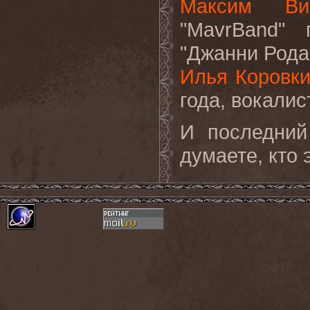
Максим Вин
"MavrBand" 
"Джанни Рода
Илья Коровк
года, вокалис
И последний
думаете, кто 