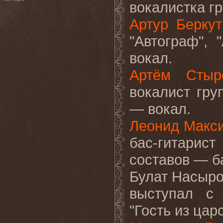
вокалистка г
Артур Беркут
"Автограф", 
вокал.
Артём Стыр
вокалист гру
— вокал.
Леонид Макс
бас-гитарист
составов — б
Булат Насыро
выступал с 
"Гость из цар