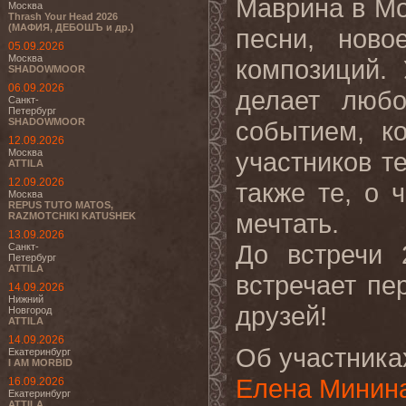
Маврина в Мо
Москва
Thrash Your Head 2026
(МАФИЯ, ДЕБОШЪ и др.)
песни, ново
05.09.2026
Москва
композиций.
SHADOWMOOR
06.09.2026
делает любо
Санкт-
Петербург
SHADOWMOOR
событием, к
12.09.2026
Москва
участников те
ATTILA
12.09.2026
также те, о 
Москва
REPUS TUTO MATOS,
мечтать.
RAZMOTCHIKI KATUSHEK
13.09.2026
До встречи
Санкт-
Петербург
ATTILA
встречает пе
14.09.2026
Нижний
друзей!
Новгород
ATTILA
14.09.2026
Об участниках
Екатеринбург
I AM MORBID
Елена Минин
16.09.2026
Екатеринбург
ATTILA