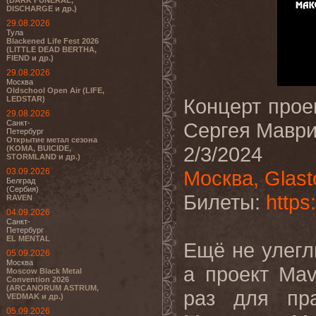
(DARK FUNERAL,
DISCHARGE и др.)
29.08.2026
Тула
Blackened Life Fest 2026
(LITTLE DEAD BERTHA,
FIEND и др.)
29.08.2026
Москва
Oldschool Open Air (LIFE,
LEDSTAR)
Концерт прое
29.08.2026
Санкт-
Сергея Мавр
Петербург
Открытие метал сезона
2/3/2024
(KOMA, BUICIDE,
STORMLAND и др.)
03.09.2026
Москва, Glast
Белград
(Сербия)
Билеты:
https
RAVEN
04.09.2026
Санкт-
Петербург
EL MENTAL
Ещё не улегл
05.09.2026
Москва
а проект Ma
Moscow Black Metal
Convention 2026
(ARCANORUM ASTRUM,
раз для пр
VEDMAK и др.)
05.09.2026