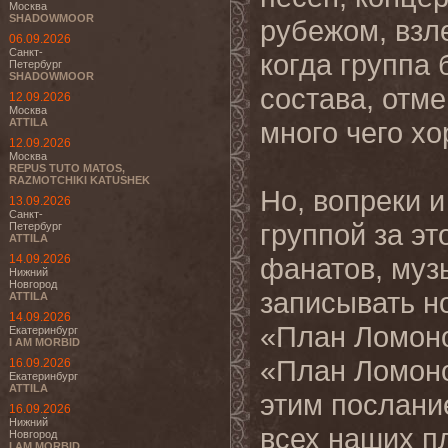
Москва
SHADOWMOOR
рубежом, взл
06.09.2026
Санкт-
когда группа
Петербург
SHADOWMOOR
состава, отм
12.09.2026
Москва
ATTILA
много чего хо
12.09.2026
Москва
REPUS TUTO MATOS,
RAZMOTCHIKI KATUSHEK
Но, вопреки и
13.09.2026
Санкт-
группой за э
Петербург
ATTILA
14.09.2026
фанатов, муз
Нижний
Новгород
записывать н
ATTILA
14.09.2026
«План Ломоно
Екатеринбург
I AM MORBID
«План Ломоно
16.09.2026
Екатеринбург
ATTILA
этим послани
16.09.2026
Нижний
всех наших п
Новгород
I AM MORBID