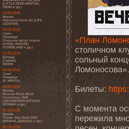
Blackened Life Fest 2026
(LITTLE DEAD BERTHA,
FIEND и др.)
29.08.2026
Москва
Oldschool Open Air (LIFE,
LEDSTAR)
29.08.2026
Санкт-
Петербург
«План Ломон
Открытие метал сезона
(KOMA, BUICIDE,
столичном кл
STORMLAND и др.)
03.09.2026
сольный конц
Белград
(Сербия)
RAVEN
Ломоносова»
04.09.2026
Санкт-
Петербург
EL MENTAL
Билеты:
https
05.09.2026
Москва
Moscow Black Metal
Convention 2026
(ARCANORUM ASTRUM,
VEDMAK и др.)
С момента ос
05.09.2026
Москва
пережила мно
Thrash Your Head 2026
(МАФИЯ, ДЕБОШЪ и др.)
песен, концер
05.09.2026