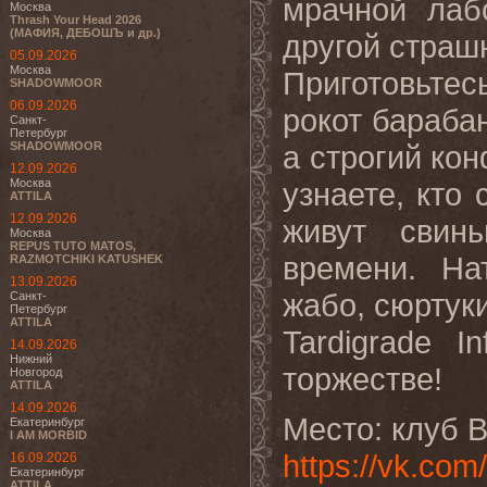
мрачной лаб
Москва
Thrash Your Head 2026
(МАФИЯ, ДЕБОШЪ и др.)
другой страш
05.09.2026
Москва
Приготовьтес
SHADOWMOOR
06.09.2026
рокот бараба
Санкт-
Петербург
SHADOWMOOR
а строгий кон
12.09.2026
Москва
узнаете, кто 
ATTILA
12.09.2026
живут свин
Москва
REPUS TUTO MATOS,
времени. На
RAZMOTCHIKI KATUSHEK
13.09.2026
жабо, сюртук
Санкт-
Петербург
ATTILA
Tardigrade In
14.09.2026
Нижний
торжестве!
Новгород
ATTILA
14.09.2026
Место: клуб B
Екатеринбург
I AM MORBID
https://vk.co
16.09.2026
Екатеринбург
ATTILA