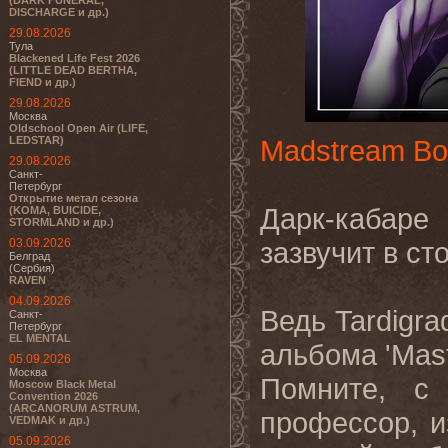
(DARK FUNERAL,
DISCHARGE и др.)
29.08.2026
Тула
Blackened Life Fest 2026
(LITTLE DEAD BERTHA,
FIEND и др.)
29.08.2026
Москва
Oldschool Open Air (LIFE,
LEDSTAR)
Madstream Bo
29.08.2026
Санкт-
Петербург
Открытие метал сезона
Дарк-кабар
(KOMA, BUICIDE,
STORMLAND и др.)
03.09.2026
зазвучит в ст
Белград
(Сербия)
RAVEN
04.09.2026
Ведь
Tardigra
Санкт-
Петербург
EL MENTAL
альбома 'Mast
05.09.2026
Москва
Помните, с
Moscow Black Metal
Convention 2026
(ARCANORUM ASTRUM,
профессор, и
VEDMAK и др.)
05.09.2026