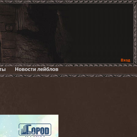
Вход
ты
Новости лейблов