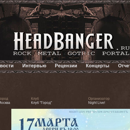
вости
Интервью
Рецензии
Концерты
Отче
Город
Клуб
Организатор
Москва
Клуб "Город"
Night Live!