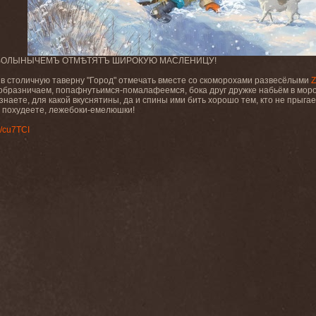
 ВОЛЫНЫЧЕМЪ ОТМѢТЯТЪ ШИРОКУЮ МАСЛЕНИЦУ!
 в столичную таверну "Город" отмечать вместе со скоморохами развесёлыми
образничаем, попафнутьимся-помалафеемся, бока друг дружке набьём в мор
наете, для какой вкуснятины, да и спины ими бить хорошо тем, кто не прыгае
я похудеете, лежебоки-емелюшки!
cc/cu7TCI