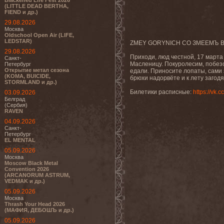
Blackened Life Fest 2026
(LITTLE DEAD BERTHA,
FIEND и др.)
29.08.2026
Москва
Oldschool Open Air (LIFE,
LEDSTAR)
ZMEY GORYNICH СО ЗМЕЕМЪ
29.08.2026
Приходи, люд честной, 17 марта
Санкт-
Масленицу. Покуролесим, побез
Петербург
Открытие метал сезона
едали. Приносите лопаты, сами з
(KOMA, BUICIDE,
брюхи надорвёте и к лету загод
STORMLAND и др.)
Билетики расписные:
https://vk.
03.09.2026
Белград
(Сербия)
RAVEN
04.09.2026
Санкт-
Петербург
EL MENTAL
05.09.2026
Москва
Moscow Black Metal
Convention 2026
(ARCANORUM ASTRUM,
VEDMAK и др.)
05.09.2026
Москва
Thrash Your Head 2026
(МАФИЯ, ДЕБОШЪ и др.)
05.09.2026