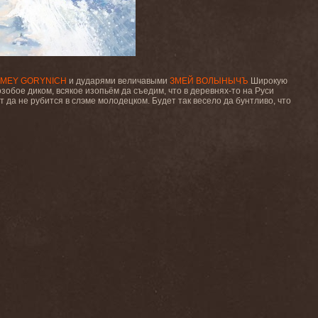
ZMEY GORYNICH
и дударями величавыми
ЗМЕЙ ВОЛЫНЫЧЪ
Широкую
озобое
диком, всякое изопьём да съедим, что в деревнях-то на Руси
т да не рубится в слэме молодецком. Будет так весело да бунтливо, что