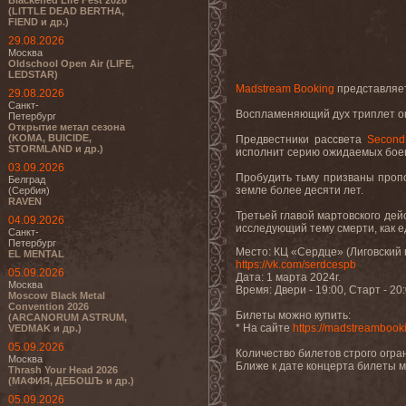
Blackened Life Fest 2026
(LITTLE DEAD BERTHA,
FIEND и др.)
29.08.2026
Москва
Oldschool Open Air (LIFE,
LEDSTAR)
Madstream Booking
представляе
29.08.2026
Санкт-
Воспламеняющий дух триплет ок
Петербург
Открытие метал сезона
(KOMA, BUICIDE,
Предвестники рассвета
Second
STORMLAND и др.)
исполнит серию ожидаемых боев
03.09.2026
Пробудить тьму призваны проп
Белград
земле более десяти лет.
(Сербия)
RAVEN
Третьей главой мартовского де
04.09.2026
исследующий тему смерти, как е
Санкт-
Петербург
Место: КЦ «Сердце» (Лиговский 
EL MENTAL
https://vk.com/serdcespb
05.09.2026
Дата: 1 марта 2024г.
Москва
Время: Двери - 19:00, Старт - 20
Moscow Black Metal
Convention 2026
Билеты можно купить:
(ARCANORUM ASTRUM,
* На сайте
https://madstreambook
VEDMAK и др.)
05.09.2026
Количество билетов строго огра
Москва
Ближе к дате концерта билеты м
Thrash Your Head 2026
(МАФИЯ, ДЕБОШЪ и др.)
05.09.2026