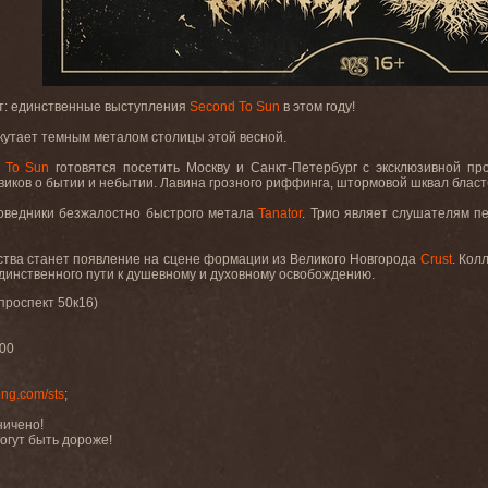
т: единственные выступления
Second To Sun
в этом году!
утает темным металом столицы этой весной.
 To Sun
готовятся посетить Москву и
Санкт-Петербург с эксклюзивной пр
иков о бытии и небытии. Лавина грозного риффинга, штормовой шквал бласт
оведники безжалостно быстрого метала
Tanator
. Трио являет слушателям п
йства станет появление на сцене формации из Великого Новгорода
Crust
. Кол
динственного пути к душевному и духовному освобождению.
проспект 50к16)
:00
ing.com/sts
;
ничено!
огут быть дороже!