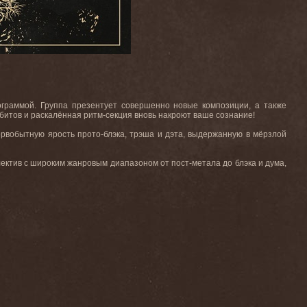
ограммой. Группа презентует совершенно новые композиции, а также
битов и раскалённая ритм-секция вновь накроют ваше сознание!
ервобытную ярость прото-блэка, трэша и дэта, выдержанную в мёрзлой
лектив с широким жанровым диапазоном от пост-метала до блэка и дума,