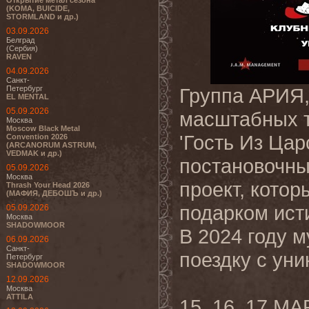
Открытие метал сезона
(KOMA, BUICIDE,
STORMLAND и др.)
03.09.2026
Белград
(Сербия)
RAVEN
04.09.2026
Санкт-
Петербург
Группа АРИЯ,
EL MENTAL
05.09.2026
масштабных т
Москва
Moscow Black Metal
'Гость Из Цар
Convention 2026
(ARCANORUM ASTRUM,
VEDMAK и др.)
постановочны
05.09.2026
Москва
проект, кото
Thrash Your Head 2026
(МАФИЯ, ДЕБОШЪ и др.)
подарком ист
05.09.2026
Москва
SHADOWMOOR
В 2024 году 
06.09.2026
Санкт-
поездку с ун
Петербург
SHADOWMOOR
12.09.2026
Москва
ATTILA
15, 16, 17 М