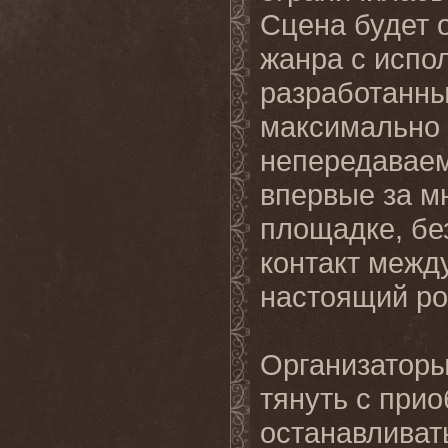
Сцена будет 
жанра с испо
разработанных
максимально 
непередаваем
впервые за м
площадке, без
контакт межд
настоящий ро
Организаторы
тянуть с при
останавливат