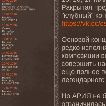
12.09.2026
Москва
Pакрытая пр
REPUS TUTO MATOS,
RAZMOTCHIKI KATUSHEK
"клубный" ко
12.09.2026
Москва
VIOLENTOR
https://vk.cc
13.09.2026
Санкт-
Петербург
ATTILA
Основой конц
14.09.2026
Нижний
Новгород
редко исполн
ATTILA
14.09.2026
композиции в
Екатеринбург
I AM MORBID
совершить на
16.09.2026
Екатеринбург
еще полнее п
ATTILA
16.09.2026
легендарного
Нижний
Новгород
I AM MORBID
17.09.2026
Москва
Но АРИЯ не 
I AM MORBID
ограничилась