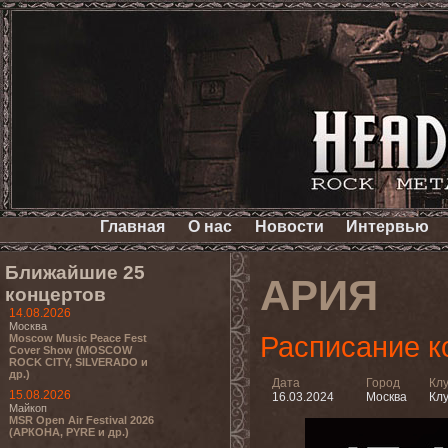
Главная
О нас
Новости
Интервью
Ближайшие 25
АРИЯ
концертов
14.08.2026
Москва
Расписание к
Moscow Music Peace Fest
Cover Show (MOSCOW
ROCK CITY, SILVERADO и
др.)
Дата
Город
Кл
15.08.2026
16.03.2024
Москва
Клу
Майкоп
MSR Open Air Festival 2026
(АРКОНА, PYRE и др.)