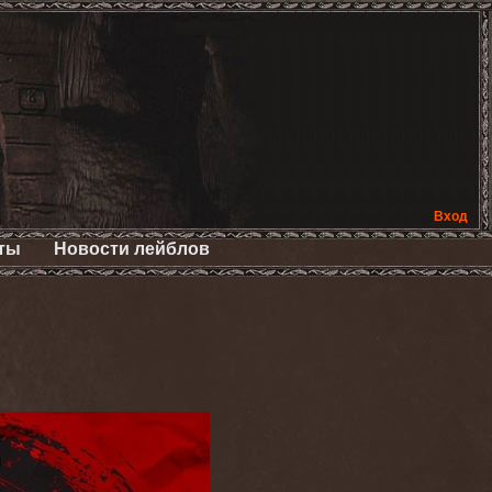
Вход
ты
Новости лейблов