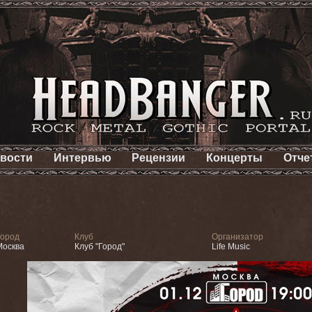
вости
Интервью
Рецензии
Концерты
Отче
Город
Клуб
Организатор
Москва
Клуб "Город"
Life Music