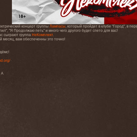
ектрический концерт группы
Лампасы
, который пройдет в клубе "Город", в пе
ыпил", "Я Продолжаю петь" и много чего другого будет спето для вас!
вас сыграют группа
НеКомплект
.
ый месяц, вам обеспеченны это точно!
дёмс!
ud.org/
 А