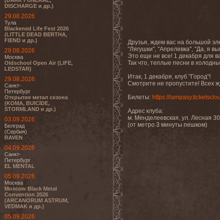
(DARK FUNERAL,
DISCHARGE и др.)
29.08.2026
Тула
Blackened Life Fest 2026
(LITTLE DEAD BERTHA,
FIEND и др.)
Друзья, ждем вас на большой эл
"Лягушки", "Апрелевка", "Да, я в
29.08.2026
Это еще не все! 1 декабря для 
Москва
Так что, теплые песни в холодн
Oldschool Open Air (LIFE,
LEDSTAR)
Итак, 1 декабря, клуб "Город"!
29.08.2026
Смотрите не пропустите! Всех ж
Санкт-
Петербург
Билеты:
https://lampasy.ticketsclo
Открытие метал сезона
(KOMA, BUICIDE,
STORMLAND и др.)
Адрес клуба:
м. Менделеевская, ул. Лесная 30
03.09.2026
(от метро 3 минуты пешком)
Белград
(Сербия)
RAVEN
04.09.2026
Санкт-
Петербург
EL MENTAL
05.09.2026
Москва
Moscow Black Metal
Convention 2026
(ARCANORUM ASTRUM,
VEDMAK и др.)
05.09.2026