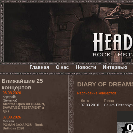
Главная
О нас
Новости
Интервью
Ближайшие 25
DIARY OF DREAM
концертов
06.08.2026
Расписание концертов
Кортрейк
(Бельгия)
Дата
Город
Alcatraz Open Air (SAXON,
07.03.2016
Санкт- Петербур
SAVATAGE, TESTAMENT и
др.)
07.08.2026
Москва
РОМАН ЗАХАРОВ - Rock
Birthday 2026