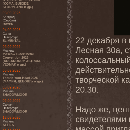
Открытие метал сезона
(KOMA, BUICIDE,
STORMLAND и др.)
03.09.2026
Белград
(Сербия)
RAVEN
04.09.2026
Санкт-
Петербург
22 декабря в 
EL MENTAL
05.09.2026
Лесная 30а, с
Москва
Moscow Black Metal
колоссальный
Convention 2026
(ARCANORUM ASTRUM,
VEDMAK и др.)
действительн
05.09.2026
Москва
творческой к
Thrash Your Head 2026
(МАФИЯ, ДЕБОШЪ и др.)
20.30.
05.09.2026
Москва
SHADOWMOOR
06.09.2026
Санкт-
Надо же, целы
Петербург
SHADOWMOOR
свидетелями
12.09.2026
Москва
ATTILA
массой пригл