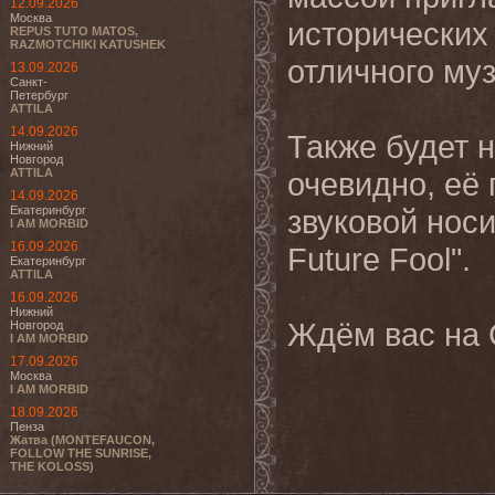
12.09.2026
Москва
исторических
REPUS TUTO MATOS,
RAZMOTCHIKI KATUSHEK
отличного му
13.09.2026
Санкт-
Петербург
ATTILA
14.09.2026
Также будет 
Нижний
Новгород
ATTILA
очевидно, её
14.09.2026
Екатеринбург
звуковой нос
I AM MORBID
16.09.2026
Future Fool".
Екатеринбург
ATTILA
16.09.2026
Нижний
Ждём вас на 
Новгород
I AM MORBID
17.09.2026
Москва
I AM MORBID
18.09.2026
Пенза
Жатва (MONTEFAUCON,
FOLLOW THE SUNRISE,
THE KOLOSS)