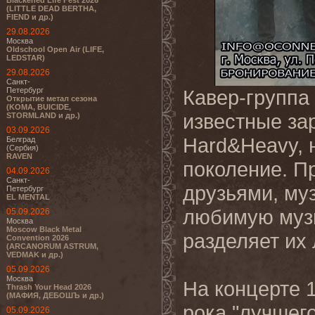
Blackened Life Fest 2026
(LITTLE DEAD BERTHA,
FIEND и др.)
29.08.2026
Москва
Oldschool Open Air (LIFE,
LEDSTAR)
29.08.2026
Санкт-
Петербург
Кавер-группа 
Открытие метал сезона
(KOMA, BUICIDE,
известные за
STORMLAND и др.)
03.09.2026
Hard&Heavy, 
Белград
(Сербия)
RAVEN
поколение. П
04.09.2026
Санкт-
друзьями, му
Петербург
EL MENTAL
любимую музы
05.09.2026
Москва
Moscow Black Metal
разделяет их
Convention 2026
(ARCANORUM ASTRUM,
VEDMAK и др.)
05.09.2026
Москва
На концерте 1
Thrash Your Head 2026
(МАФИЯ, ДЕБОШЪ и др.)
рока "лучшего
05.09.2026