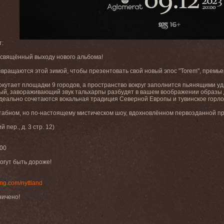
т:
освящённый выходу нового альбома!
вращаются этой зимой, чтобы презентовать свой новый эпос "Torem", премь
окутает площадки 9 городов, а пространство вокруг заполнится пьянящими у
лый, завораживающий звук тальхарпы разбудят в вашем воображении образы 
идеально сочетаются вокальная традиция Северной Европы и тувинское горло
табном, но по-настоящему мистическом шоу, вдохновлённом первозданной п
 пер., д. 3 стр. 12)
:00
огут быть дороже!
ng.com/nyttland
ничено!