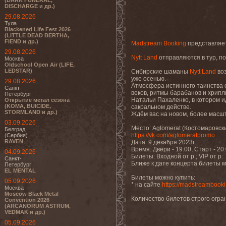
(DARK FUNERAL,
DISCHARGE и др.)
29.08.2026
Тула
Blackened Life Fest 2026
(LITTLE DEAD BERTHA,
FIEND и др.)
Madstream Booking
представляе
29.08.2026
Nytt Land
отправляются в тур, п
Москва
Oldschool Open Air (LIFE,
LEDSTAR)
Сибирские шаманы
Nytt Land
воз
уже осенью.
29.08.2026
Атмосфера истинного таинства 
Санкт-
веков, ритмы барабанов и хрип
Петербург
Натальи Пахаленко, в котором 
Открытие метал сезона
(KOMA, BUICIDE,
сакральном действе.
STORMLAND и др.)
Ждём вас на новом, более масш
03.09.2026
Место: Aglomerat (Костомаровский
Белград
https://vk.com/aglomeratpromo
(Сербия)
RAVEN
Дата: 9 декабря 2023г.
Время: Двери - 19:00, Старт - 20
04.09.2026
Билеты: Входной от р.; VIP от р.
Санкт-
Ближе к дате концерта билеты м
Петербург
EL MENTAL
Билеты можно купить:
05.09.2026
* на сайте
https://madstreambooki
Москва
Moscow Black Metal
Количество билетов строго огра
Convention 2026
(ARCANORUM ASTRUM,
VEDMAK и др.)
05.09.2026