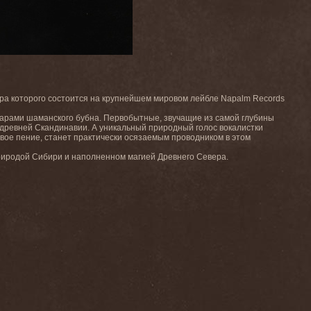
ера которого состоится на крупнейшем мировом лейбле Napalm Records
дарами шаманского бубна. Первобытные, звучащие из самой глубины
древней Скандинавии. А уникальный природный голос вокалистки
вое пение, станет практически осязаемым проводником в этом
риродой Сибири и наполненном магией Древнего Севера.