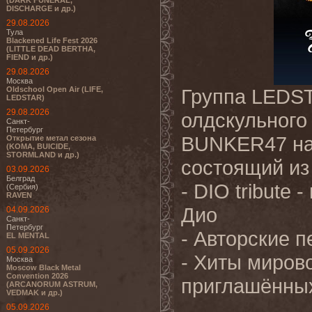
(DARK FUNERAL,
DISCHARGE и др.)
29.08.2026
Тула
Blackened Life Fest 2026
(LITTLE DEAD BERTHA,
FIEND и др.)
29.08.2026
Москва
Oldschool Open Air (LIFE,
Группа LEDST
LEDSTAR)
29.08.2026
олдскульного 
Санкт-
Петербург
BUNKER47 на 
Открытие метал сезона
(KOMA, BUICIDE,
STORMLAND и др.)
состоящий из
03.09.2026
Белград
- DIO tribute
(Сербия)
RAVEN
Дио
04.09.2026
Санкт-
Петербург
- Авторские п
EL MENTAL
05.09.2026
- Хиты мирово
Москва
Moscow Black Metal
Convention 2026
приглашённых
(ARCANORUM ASTRUM,
VEDMAK и др.)
05.09.2026